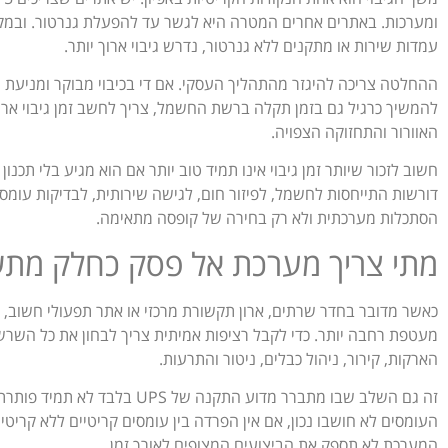
ומערכות. באתרים אחרים המטרה היא לגשר עד להפעלת גנרטור. ובמקרי
עמדות שירות או מתקנים ללא גנרטור, נדרש גיבוי ארוך יותר.
ההחלטה צריכה להיגזר מהתהליך העסקי. אם די בכיבוי מבוקר ומניעת נ
להמשיך כרגיל גם בזמן תקלה ברשת החשמל, צריך לחשב זמן גיבוי ארוך
האוורור והתחזוקה הצפויה.
חשוב לזכור שיותר זמן גיבוי אינו תמיד טוב יותר אם הוא מגיע בלי תכנ
דורשות התייחסות לחשמל, לפיזור חום, לגישה שירותית, לבדיקות עומס
הסתכלות מערכתית ולא רק בחירה של קופסה מתאימה.
מתי צריך מערכת אל פסק כחלק מת
כאשר מדובר בחדר שרתים, ארון תקשורת מרכזי או אתר תפעולי חשוב, 
מעטפת רחבה יותר. כדי לקבל רציפות אמיתית צריך לבחון את כל השר
הארקות, קירור, ניהול כבלים, ניטור והתרעות.
זה גם השלב שבו מתברר מדוע התקנה
העומסים לא חושבו נכון, אם אין הפרדה בין עומסים קריטיים ללא קריט
המערכת לא תספק את הביצועים המצופים לאורך זמן.