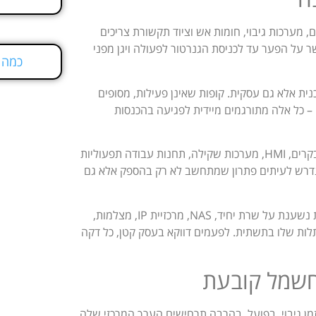
 מערכות גיבוי, חומות אש וציוד תקשורת צריכים
ר על הפער עד לכניסת הגנרטור לפעולה ויגן מפני
כמה KVA צריך לחדר שרתי
ית אלא גם עסקית. קופות שאינן פעילות, מסופים
– כל אלה מתורגמים מיידית לפגיעה בהכנסות
בסביבות תעשייתיות, הסיפור מורכב עוד יותר. עצירה לא מתוכננת של בקרים, HMI, מערכות שקילה, תחנות עבודה תפעוליות
ן נדרש לעיתים פתרון שמתחשב לא רק בהספק אלא גם
גם עסקים קטנים זקוקים לעיתים למערכת אל פסק, במיוחד כשהפעילות נשענת על שרת יחיד, NAS, מרכזיית IP, מצלמות,
לות שלו בתשתית. לפעמים דווקא בעסק קטן, כל דקה
חשמל קובעת
ן גיבוי. בפועל, בהרבה תרחישים הערך המרכזי שלה