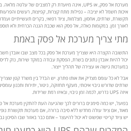
מערכת אל פסק, או UPS, אינה מיועדת רק למצבים של על
תקשורת, שרתים, אחסון, מצלמות, ציוד רפואי, בקרים תעשייתיים ועמד
לאורך זמן. במקומות כאלה, אל פסק הוא שכבת הגנה הכרחית ולא תוספ
מתי צריך מערכת אל פסק באמת
התשובה הקצרה היא שצריך מערכת אל פסק בכל מצב שבו אובדן חשמל, אפ
יכול להיות אובדן נתונים בשרת, הפסקת עבודה במוקד שירות, נזק לד
במערכות גישה או עצירה של תהליך ייצור.
אבל לא כל עומס מצדיק את אותו פתרון. יש הבדל בין משרד קטן שצריך 
איזה UPS נדרש, לכמה זמן גיבוי, ובאיזו רמת שרידות.
בפועל, יש כמה סימנים ברורים לכך שהגיעה העת להתקין מערכת אל פ
מאוד, אם ציוד עולה מחדש ללא סיבה ברורה, אם מערכות תקשורת נופלו
יש ציוד קריטי שפשוט לא יכול להיעצר – אתם כבר באזור שבו הסיכון ג
המקרים שבהם UPS הוא כמעט חובה