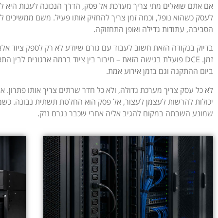
אם אתם שואלים מתי צריך מערכת אל פסק, הדרך הנכונה לענות היא ל
לעסק כשהוא נופל, וכמה זמן צריך להחזיק אותו פעיל. משם ממשיכים 
הסביבה, עתודות גדילה ואופן התחזוקה.
בדיוק בנקודה הזאת חשוב לעבוד עם גורם שיודע לא רק לספק ציוד אלא 
זמן. DCE פועלת בגישה הזאת – חיבור בין ציוד ברמה ארגונית לב
ביום ההתקנה וגם בזמן אירוע אמת.
לא כל עסק צריך מערכת גדולה, ולא כל חדר שרתים צריך אותו פתרון. 
יכולות להרשות לעצמן לעצור, אל פסק הוא החלטת תשתית נבונה. כשמגדי
שמונע השבתה במקום להגיב אליה אחרי שכבר נגרם נזק.