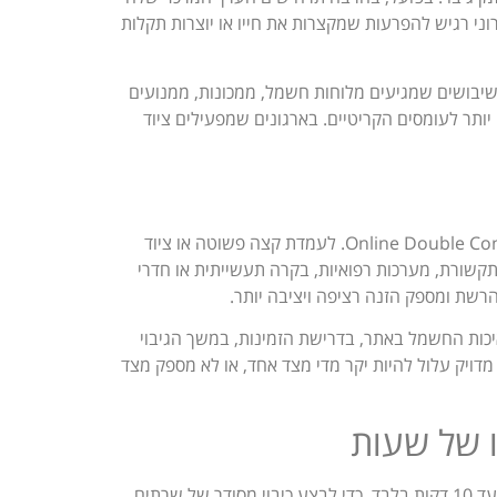
ני רגיש להפרעות שמקצרות את חייו או יוצרות תקלות
שיבושים שמגיעים מלוחות חשמל, ממכונות, ממנועים
 חשמל איכותי יותר לעומסים הקריטיים. בארגונים שמפעילים ציוד
יש הבדל מהותי בין מערכות Line-Interactive לבין מערכות Online Double Conversion. לעמדת קצה פשוטה או ציוד
 תקשורת, מערכות רפואיות, בקרה תעשייתית או חדרי
איכות החשמל באתר, בדרישת הזמינות, במשך הגיבוי
ויק עלול להיות יקר מדי מצד אחד, או לא מספק מצד
ו של שעות
משך הגיבוי הוא אחת הנקודות הקריטיות באפיון. יש אתרים שצריכים 5 עד 10 דקות בלבד, כדי לבצע כיבוי מסודר של שרתים