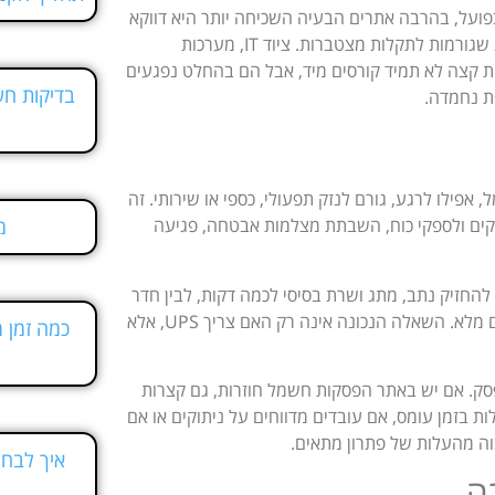
טה מלאה. בפועל, בהרבה אתרים הבעיה השכיחה יותר היא דווקא
איכות חשמל לא יציבה – נפילות מתח קצרות, קפיצות, רעשים והפרעות שגורמות לתקלות מצטברות. ציוד IT, מערכות
ות קצה לא תמיד קורסים מיד, אבל הם בהחלט נפגעים
בדיקות ח
ת נחמדה.
ילו לרגע, גורם לנזק תפעולי, כספי או שירותי. זה
יסקים ולספקי כוח, השבתת מצלמות אבטחה, פגיעה
מ
להחזיק נתב, מתג ושרת בסיסי לכמה דקות, לבין חדר
שרתים שדורש גיבוי איכותי, מעקף תחזוקה, ניטור, יתירות ותכנון עומסים מלא. השאלה הנכונה אינה רק האם צריך UPS, אלא
כמה זמן 
סק. אם יש באתר הפסקות חשמל חוזרות, גם קצרות
ת בזמן עומס, אם עובדים מדווחים על ניתוקים או אם
בוה מהעלות של פתרון מתאים.
איך לבחו