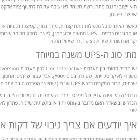
הוא ייצוב והגנת מתח. רשת חשמל לא יציבה עלולה לחשוף ציוד אלקטרו
שקשה לאבחן.
כאשר האתר סובל מנפילות מתח קצרות, מתח נמוך, קפיצות רגעיות או 
או ממזגנים כבדים – UPS מתאים יודע לסנן, לייצב ולספק
יקר או תשתית שירות רציפה, זה שיקול מרכזי.
מתי סוג ה-UPS משנה במיוחד
משרדי לא קריטי, ייתכן שפתרון בסיסי יספיק. אבל עבור שרתים, אחסון,
שרתים, ברוב המקרים נדרש UPS אונליין שמייצר הפרדה טובה יותר מהרשת ומספק הזנה רציפה ויציבה יותר.
הבחירה כאן אינה עניין של מפרט בלבד. היא תלויה ברגישות הציוד, ב
הנדרש ובשאלה האם מדובר בעומס יחיד או בתשתית שלמה. פתרון לא מד
שני.
איך יודעים אם צריך גיבוי של דקות א