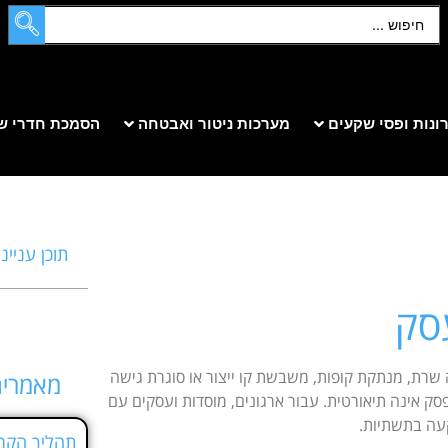
ונות ופסי שקעים
מערכות ניטור ואבטחה
הסמכת חדרי ש
תוכן עניינ
סק
רת, מנתקת קופות, משבשת קו ייצור או סוגרת גישה
מאמרים
ק אינה תיאורטית. עבור ארגונים, מוסדות ועסקים עם
קעה בתשתיות.
תהליך הקמת