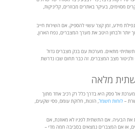
ם מסוימים, בעיקר באתרים מבוזרים, קליניקות,
פילת מידע, זמן קצר עשוי להספיק. אם השירות חייב
 יותר ולבחון היטב את מערך המצברים, נפח הארון,
ון תשתיתי מתאים. מערכות עם בנק מצברים גדול
 ולניטור מצב המצברים. זה כבר תחום שבו נדרשת
שתית מלאה
מערכת אל פסק היא בדרך כלל רק רכיב אחד מתוך
שרת –
לוחות חשמל
, הזנות, חלוקת עומס, פסי שקעים,
 של UPS בלבד לא תמיד פותרת את הבעיה. אם התשתית לפניו לא מאוזנת, אם
יים, או אם המצברים נמצאים בסביבה חמה מדי –