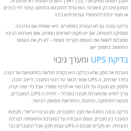
תוכנן לעומס מסוים אבל קיבל לאורך השנים תוספות לא מתועדות,
הסיכון אינו רק תיאורטי. הוא עלול להתבטא בחימום, קיצור חיי רכיבים
או חוסר יכולת להתמודד עם תרחיש גיבוי.
בדיקה טובה גם לא נעצרת במספרים. היא שואלת אם הרזרבה
מספיקה לצמיחה, אם יש מקום לשרתים נוספים, ואם מערכות הגיבוי
מסוגלות לשאת את העומס הקריטי באמת – לא רק את העומס
המחושב במסמך ישן.
בדיקת UPS
ומערך גיבוי
מערכת אל פסק שלא נבדקה היא נקודת חולשה בתחפושת של הגנה.
בחדר שרתים, ה-UPS אמור לגשר על רגעי המעבר, לייצב הזנה,
ולספק זמן תגובה עד לגנרטור או לכיבוי מסודר. אבל כדי שזה יקרה,
צריך לוודא שהמערכת תקינה כמכלול – יחידת ה-UPS, המצברים,
מעקפי התחזוקה, ההזנות, ההתראות וממשקי הניטור.
בדיקה נכונה בוחנת את מצב המצברים, זמן הגיבוי הריאלי, תקינות
המעבר בין מצבים, עומס העבודה על המערכת והתאמתה לצריכה
הנוכחית. יש מקרים שבהם ה-UPS עצמו תקין, אבל המצברים כבר