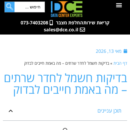
לתוכן
חדרי שרתים
קטלוג מוצרים
ארונות תקשורת ושרתים
שאלות ותשובות
קריאת שירות
החלפת מצבר
073-7403208
sales@dce.co.il
מאי 13, 2026
דף הבית
»
בדיקות חשמל לחדר שרתים – מה באמת חייבים לבדוק
בדיקות חשמל לחדר שרתים
– מה באמת חייבים לבדוק
תוכן עניינים