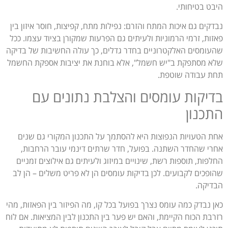
היבט בטיחותי.
נבדקים גם איכות המתח והזרם: נפילות מתח, קפיצות, חוסר איזון בין
פאזות, זרמי הרמוניות ולעיתים גם הפרעות שמקורן בציוד עצמו. ככל
שהעומסים האלקטרוניים בחדר גדלים, כך עולה החשיבות של בדיקה
שלא מסתפקת ב"יש חשמל", אלא בוחנת את יציבות אספקת החשמל
תחת עבודה שוטפת.
בדיקות עומסים והצלבת נתונים עם
התכנון
אחת הטעויות הנפוצות היא להסתמך על התכנון המקורי גם שנים
אחרי שהחדר השתנה. בפועל, חדר שרתים דינמי עובר הרחבות,
החלפות, תוספות רשת, שינויים במיזוג ולעיתים גם אילוצים זמניים
שהופכים לקבועים. לכן בדיקות עומסים הן לא פריט משלים – הן לב
הבדיקה.
כאן נבדק כמה עומס נצרך בפועל בכל קו, מה הפיזור בין הפאזות, מהי
רזרבת הכוח הקיימת, והאם יש פער בין התכנון לבין המציאות. אם לוח