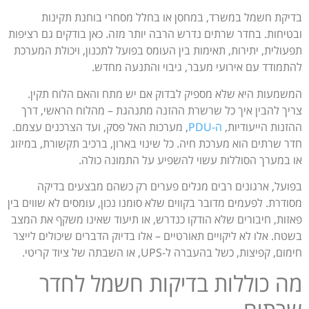
בדיקת חשמל במשרד, במחסן או בחלל מסחרי בוחנת תקינות
ובטיחות. בחדר שרתים נדרש הרבה יותר מזה. כאן בודקים גם רציפות
תפעולית, יתירות, תאימות בין העומס בפועל לתכנון, ויכולת המערכת
להתמודד עם אירועי מעבר, גיבוי והתנעה מחדש.
המשמעות היא שלא מספיק לבדוק אם יש מתח והאם הלוח תקין.
צריך להבין איך כל שרשרת ההזנה מתנהגת – מהלוח הראשי, דרך
ההזנות הייעודיות,
ה-PDU
, מערכות האל פסק, ועד הצרכנים עצמם.
חדר שרתים הוא מערכת חיה. כל שינוי בארון, ברכיב תקשורת, במיזוג
או במערך הסוללות עשוי להשפיע על התמונה כולה.
בפועל, ארגונים רבים מגלים פערים רק כשהם מבצעים בדיקה
מסודרת. לפעמים מדובר בקווים שלא סומנו נכון, עומסים לא שווים בין
פאזות, חיבורים שלא הודקו כנדרש, או תיעוד שאינו משקף את המצב
בשטח. אלו לא ליקויים תאורטיים – אלו בדיוק הדברים שיכולים לייצר
חימום, קפיצות, כשל בהעברה ל-UPS, או השבתה של ציוד קריטי.
מה כוללות בדיקות חשמל לחדר