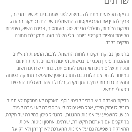
שרתים
בדיקה מקצועית מתחילה במיפוי. לפני שמחברים מכשירי מדידה,
צריך להבין את הארכיטקטורה החשמלית של החדר: מקור ההזנה,
חלוקת הלוחות, מסלולי הגיבוי, סוגי העומסים, צריכת השיא, היתירות
הקיימת והציוד הקריטי ביותר. בלי השלב הזה, מתקבלת תמונה
חלקית בלבד.
בהמשך נבדקת תקינות לוחות החשמל, לרבות התאמת המא"זים
וההגנות, סימון מעגלים, נגישות, תקינות חיבורים, רמות חימום
ונוכחות של סימנים מוקדמים לעומס יתר. בחדרי שרתים חשוב
במיוחד לבדוק אם הלוח נבנה ותויג באופן שמאפשר תחזוקה בטוחה
ומהירה גם תחת לחץ. בזמן תקלה, בלבול בזיהוי מעגלים הוא סיכון
תפעולי ממשי.
בדיקת הארקה היא מרכיב קריטי נוסף. הארקה לא מספקת לא תמיד
תוביל לניתוק מיידי, אבל היא יכולה לייצר סביבה לא יציבה לציוד
רגיש, להשפיע על אמינות ההגנות, ולהגדיל סיכון במקרה של תקלה.
במתקנים עם מערכות תקשורת, שרתים, אחסון וניטור, איכות
ההארקה משפיעה גם על אמינות המערכת לאורך זמן ולא רק על