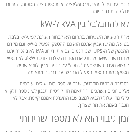
דינמי עם גידול מהיר, וירטואליזציה, או תוספות ציוד תכופות, המרווח
יכול להיות גבוה יותר.
לא להתבלבל בין kVA ל-kW
אחת הטעויות השכיחות בתחום היא לבחור מערכת לפי kVA בלבד.
בפועל, מה שמעניין אתכם הוא גם ההספק הפעיל ב-kW וגם מקדם
ההספק של ה-UPS. שני דגמים עם אותו דירוג kVA לא בהכרח יתנו
אותו כושר נשיאה אמיתי. אם הסביבה שלכם צורכת 8kW, לא מספיק
למצוא מערכת שנשמעת "גדולה" על הנייר. צריך לוודא שהיא
מספקת את ההספק הפעיל הנדרש, עם רזרבה מתאימה.
בסביבת שרתים מודרנית, שבה יש ספקי כוח יעילים ועומסים
אלקטרוניים משתנים, ההתאמה הזו קריטית. תכנון לפי מספר חלקי או
כללי מדי עלול להביא למצב שבו המערכת אמנם קיימת, אבל לא
מגבה באמת את מה שצריך.
זמן גיבוי הוא לא מספר שרירותי