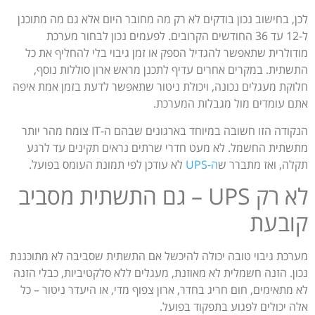
לכן, בחישוב נכון בודקים לא רק מה מחובר היום אלא גם מה מתוכנן
ל-12 עד 36 החודשים הקרובים. לפעמים נכון לבחור מערכת
מודולרית שתאפשר להגדיל הספק או זמן גיבוי בלי להחליף את כל
התשתית. במקרים אחרים עדיף לתכנן מראש ארון סוללות נוסף,
חלוקת מעגלים נכונה, ויכולת ניטור שתאפשר לדעת בזמן אמת איפה
אתם עומדים מול מגבלות המערכת.
הנקודה הזו חשובה במיוחד בארגונים שבהם ה-IT צומח מהר יותר
מתשתית החשמל. לא מעט חדרי שרתים נראים תקינים עד לרגע
תקלה, ואז מתברר ש
ה-UPS
לא עודכן לפי תמונת העומס בפועל.
לא רק UPS – גם התשתית מסביב
קובעת
מערכת גיבוי טובה יכולה להיכשל אם התשתית שסביבה לא מתוכננת
נכון. הזנה חשמלית לא מאוזנת, מעגלים ללא סלקטיביות, כבלי הזנה
לא מתאימים, חום חריג בחדר, ארון צפוף מדי, או היעדר ניטור – כל
אלה יכולים לפגוע בתפקוד בפועל.