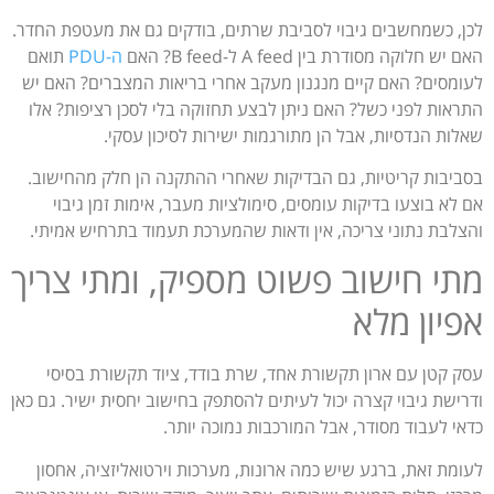
לכן, כשמחשבים גיבוי לסביבת שרתים, בודקים גם את מעטפת החדר.
האם יש חלוקה מסודרת בין A feed ל-B feed? האם
ה-PDU
תואם
לעומסים? האם קיים מנגנון מעקב אחרי בריאות המצברים? האם יש
התראות לפני כשל? האם ניתן לבצע תחזוקה בלי לסכן רציפות? אלו
שאלות הנדסיות, אבל הן מתורגמות ישירות לסיכון עסקי.
בסביבות קריטיות, גם הבדיקות שאחרי ההתקנה הן חלק מהחישוב.
אם לא בוצעו בדיקות עומסים, סימולציות מעבר, אימות זמן גיבוי
והצלבת נתוני צריכה, אין ודאות שהמערכת תעמוד בתרחיש אמיתי.
מתי חישוב פשוט מספיק, ומתי צריך
אפיון מלא
עסק קטן עם ארון תקשורת אחד, שרת בודד, ציוד תקשורת בסיסי
ודרישת גיבוי קצרה יכול לעיתים להסתפק בחישוב יחסית ישיר. גם כאן
כדאי לעבוד מסודר, אבל המורכבות נמוכה יותר.
לעומת זאת, ברגע שיש כמה ארונות, מערכות וירטואליזציה, אחסון