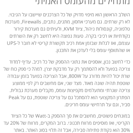
מתחילים מהעומס האמיתי
השלב הראשון הוא מיפוי מדויק של כל הצרכנים שיישבו על הגיבוי.
לא רק שרתים. גם מערכי אחסון, מתגים, נתבים, Firewalls, מערכות
טלפוניה, קונסולות ניהול, ציוד KVM, ולעיתים גם מערכות קירור
נקודתיות או רכיבי בקרה. טעות נפוצה היא לחשב רק את השרתים
עצמם, ואז לגלות שבזמן אמת רכיב תקשורת קריטי לא חובר ל-UPS
או שהתווסף עומס בלי לעדכן את התכנון.
כדי לחשב נכון, אוספים את נתוני ההספק של כל רכיב. עדיף למדוד
צריכה בפועל ולא להסתמך רק על מדבקת יצרן. למה? כי ספק כוח של
שרת יכול להיות מדורג על 800W, אבל הצריכה בפועל בזמן עבודה
שוטפת תהיה שונה מאוד. מצד שני, אם מחשבים רק לפי ממוצע
צריכה שגרתי ומתעלמים מקפיצות עומס, מקבלים מערכת גבולית.
הפתרון המקצועי הוא להסתכל גם על צריכה שוטפת, גם על Peak
סביר, וגם על תרחישי עומס חריגים.
במונחים פשוטים, מחשבים את סך ההספק ב-Watt של כל הציוד
הקריטי, ואז מוסיפים מרווח תכנוני. ברוב המקרים, מרווח של 20% עד
30% הוא נקודת פתיחה סבירה, אבל זה תלוי בסוג האתר. באתר