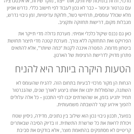
מרכזי, תלות בזמינות שירותים, אתר ייצור, מוקד שירות, או אינטגרציה
עם גנרטור וניטור – כבר לא נכון לעבוד לפי חישוב כללי. נדרש אפיון
מלא שכולל עומסים, תרחישי כשל, חלוקת עדיפויות, זמן גיבוי נדרש,
מגבלות מקום, דרישות תחזוקה ותקציב.
כאן גם נכנס שיקול כלכלי אמיתי. מערכת גדולה מדי תייקר את
הפרויקט ואת התחזוקה ללא צורך. מערכת קטנה מדי תיצור תחושת
ביטחון מדומה. המטרה איננה לקנות "כמה שיותר", אלא להתאים
פתרון מדויק לדרישת הרציפות של הארגון.
הטעות היקרה ביותר היא להניח
הנחות הן מקור מרכזי לבעיות בתחום הזה. להניח שהעומס לא
השתנה, שהסוללות יתנו את אותו ביצוע לאורך שנים, שהגנרטור
תמיד יתניע בזמן, או שהשרתים יכבו לפי התכנון – כל אלה עלולים
להפוך אירוע קצר להשבתה משמעותית.
בפועל, תכנון גיבוי נכון הוא שילוב בין נתונים, מדידה, ניסיון שטח
ויכולת לראות את כל שרשרת התשתית. זו בדיוק הסיבה שבאתרים
קריטיים לא מסתפקים בהתאמת מוצר, אלא בודקים את סביבת