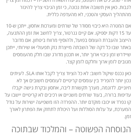
אחרי שמבינים את העומס, מגיעה השאלה השנייה – לכמה זמן צריך
לגבות. כאן אין תשובה אחת נכונה, כי זמן הגיבוי צריך להיגזר
מהתהליך העסקי והטכני, לא מהעדפה כללית.
אם המטרה היא כיבוי מסודר של שרתים ומערכות אחסון, ייתכן ש-10
עד 15 דקות יספיקו. אם קיים גנרטור, צריך לחשב את זמן ההתנעה,
הייצוב והעברת העומס בפועל, ולהוסיף מרווח ביטחון. אם מדובר
באתר שבו כל דקה של השבתה מייצרת נזק תפעולי או שירותי, ייתכן
שיידרש זמן גיבוי ארוך יותר, או תכנון מדורג שבו חלק מהעומסים
מגובים לזמן ארוך וחלקם לזמן קצר.
כאן נכנס שיקול חשוב: לא כל הציוד צריך לקבל אותו SLA. לעיתים
נכון יותר להפריד בין עומסים קריטיים לעומסים חשובים אך לא
חיוניים. לדוגמה, מערך תקשורת ליבה, אחסון ובקרת גישה יקבלו
עדיפות ברורה, בעוד שרתים משניים או רכיבים לא קריטיים יישבו על
קו נפרד או יכובו מוקדם יותר. ההפרדה הזו משפיעה ישירות על גודל
המערכת, על עלות הסוללות ועל היכולת לתחזק את הפתרון לאורך
זמן.
הנוסחה הפשוטה – והמלכוד שבתוכה