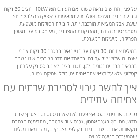
על פניו, החישוב נראה פשוט: אם העומס הוא 10kW ורוצים 30 דקות
גיבוי, בוחרים מערכת וסוללות שמתאימות להספק הזה למשך חצי
שעה. אבל המציאות מורכבת יותר. קיבולת הסוללות מושפעת
מטמפרטורת החדר, מהזדקנות המצברים, מעומס בפועל, מאופן
הפריקה, ומיעילות המערכת.
במילים אחרות, 30 דקות על הנייר אינן בהכרח 30 דקות אחרי
שנתיים-שלוש של עבודה, במיוחד אם חדר השרתים אינו נשמר
בתנאים תרמיים נכונים. לכן, תכנון רציני לא מבוסס רק על נתון
קטלוגי אלא על תנאי אתר אמיתיים, כולל שחיקה צפויה.
איך לחשב גיבוי לסביבת שרתים עם
צמיחה עתידית
סביבת שרתים כמעט אף פעם לא נשארת סטטית. מצטרף שרת
חדש, מתווסף מערך אחסון, נכנס ציוד אבטחה, מתבצעת הרחבת
תקשורת. אם מחשבים גיבוי רק לפי מצב קיים, מהר מאוד מגלים
שהמערכת הגיעה לרוויה.