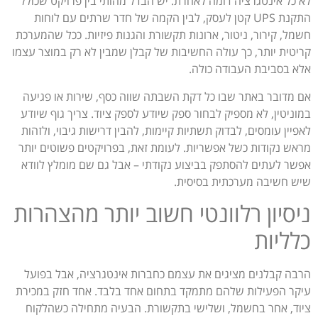
לא כל אינטגרציה דומה לאחרת. יש הבדל מהותי בין פרויקט שכולל
התקנת UPS קטן לעסק, לבין הקמה של חדר שרתים עם לוחות
חשמל, קירור, ניטור, ארונות תקשורת והגנות פיזיות. ככל שהמערכת
קריטית יותר, כך עולה החשיבות של קבלן שמבין לא רק במוצר עצמו
אלא בסביבת העבודה כולה.
אם מדובר באתר שבו כל דקת השבתה שווה כסף, שירות או פגיעה
במוניטין, לא מספיק לבחור ספק שיודע לספק ציוד. צריך גוף שיודע
לאפיין עומסים, לבדוק תשתיות קיימות, להבין דרישות גיבוי, ולזהות
מראש נקודות כשל אפשריות. לעומת זאת, בפרויקטים פשוטים יותר
אפשר לעתים להסתפק בביצוע נקודתי – אבל גם שם מומלץ לוודא
שיש חשיבה מערכתית בסיסית.
ניסיון רלוונטי חשוב יותר מהצהרות
כלליות
הרבה קבלנים מציגים את עצמם כחברות אינטגרציה, אבל בפועל
עיקר הפעילות שלהם מתמקד בתחום אחד בלבד. אחד חזק במכירת
ציוד, אחר בחשמל, ושלישי בתקשורת. הבעיה מתחילה כשהלקוח