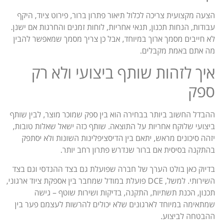
הצעה מקצועית צריכה לכלול תיאור פתרון ברור, פירוט ציוד, היקף
עבודות, הנחות תכנון, תנאי אחריות, לוחות זמנים והחרגות אם ישנן.
לא חייבים מסמך ארוך במיוחד, אבל כן צריך מסמך שמאפשר להבין
מה אתם באמת מקבלים.
איך לזהות שותף ביצועי ולא רק
ספק
ההבדל החשוב ביותר בבחירה הוא בין ספק שמוכר מוצר, לבין שותף
ביצועי שלוקח אחריות על התוצאה. שותף כזה ישאל שאלות טובות,
יזהה סיכונים מראש, יתאם בין הדיסציפלינות השונות ולא יסתפק
בהתקנה בסיסית אם ברור שנדרש פתרון רחב יותר.
בדיוק כאן בולט הערך של חברה שפועלת גם בצד ההנדסי וגם בצד
השירותי. למשל, DCE פועלת במודל שמחבר בין אספקת ציוד ארגוני,
תכנון, הכנת תשתיות, התקנה, בדיקות ושירות שוטף – גישה
שמתאימה במיוחד לארגונים שלא יכולים להרשות לעצמם פער בין
ההבטחה לביצוע.