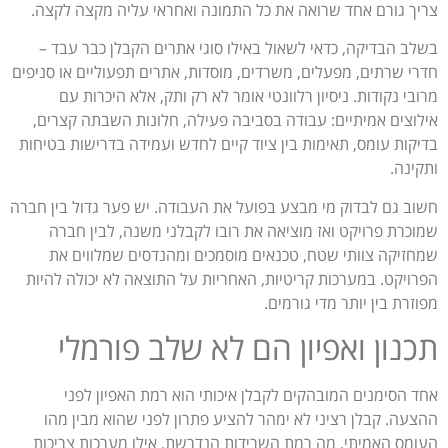
צריך גורם אחד שרואה את כל התמונה ואחראי עליה מקצה לקצה.
בשלב הבדיקה, כדאי לשאול באילו סוגי אתרים הקבלן כבר עבד –
חדרי שרתים, מפעלים, משרדים, מוסדות, אתרים תפעוליים או סניפים
מרובי נקודות. ניסיון רלוונטי אומר לא רק ותק, אלא היכרות עם
אילוצים אמיתיים: עבודה בסביבה פעילה, חלונות השבתה קצרים,
בדיקות עומס, תאימות בין ציוד קיים לחדש ועמידה בדרישות בטיחות
ותקינה.
חשוב גם לבדוק מי מבצע בפועל את העבודה. יש פער גדול בין חברה
שמוכרת פרויקט ואז מוציאה את רובו לקבלני משנה, לבין חברה
שמחזיקה צוותי שטח, טכנאים מוסמכים ומהנדסים שמלווים את
הפרויקט. במערכות קריטיות, האחריות על התוצאה לא יכולה להיות
מפוזרת בין יותר מדי גורמים.
תכנון ואפיון הם לא שלב פורמלי
אחד הסימנים המובהקים לקבלן איכותי הוא רמת האפיון לפני
ההצעה. קבלן רציני לא ימהר להציע פתרון לפני שהוא מבין מהו
העומס האמיתי, מה רמת השרידות הנדרשת, אילו מערכות צריכות