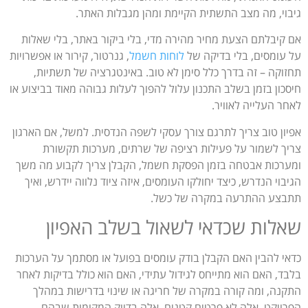
גיבוי, מה מצב התשתית הקיימת ומהן מגבלות האתר.
אם קיבלתם הצעת מחיר מהירה מדי, בלי ביקור באתר, בלי שאלות
על עומסים, בלי בדיקה של
לוחות חשמל
, גנרטור, קירור או אפשרויות
תחזוקה – זה בדרך כלל סימן לא טוב. באינטגרציה של תשתיות,
חיסכון בזמן בשלב התכנון עלול להפוך לעלות גבוהה מאוד בביצוע או
לאחר העלייה לאוויר.
אפיון טוב צריך לתרגם צורך עסקי לשפה הנדסית. למשל, אם הארגון
צריך לשמור על פעילות רציפה של שרתים, מערכות תקשורת
ומערכות אבטחה בזמן הפסקת חשמל, הקבלן צריך לקבוע מה משך
הגיבוי הנדרש, כיצד יחולקו העומסים, איזה ציוד נלווה יידרש, ואיך
תתבצע ההתרעה במקרה של כשל.
שאלות שכדאי לשאול בשלב האפיון
כדאי להבין האם הקבלן בודק עומסים בפועל או מסתמך על הערכות
בלבד, האם הוא מתייחס לגידול עתידי, האם הוא כולל בדיקות לאחר
התקנה, ומה קורה במקרה של חריגה או שינוי בדרישות במהלך
הפרויקט. אלה לא פרטים קטנים. אלה בדיוק המקומות שבהם