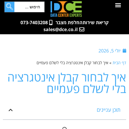
לתוכן
חדרי שרתים
קטלוג מוצרים
ארונות תקשורת ושרתים
שאלות ותשובות
קריאת שירות
החלפת מצבר
073-7403208
sales@dce.co.il
יולי 5, 2026
דף הבית
»
איך לבחור קבלן אינטגרציה בלי לשלם פעמיים
איך לבחור קבלן אינטגרציה
בלי לשלם פעמיים
תוכן עניינים