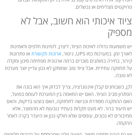
פרויקטים מצליחים או נכשלים.
ציוד איכותי הוא חשוב, אבל לא
מספיק
יש משמעות גדולה לאיכות הציוד, ליצרן, לזמינות חלפים ולאמינות
לאורך זמן. במערכות כמו UPS, ניטור,
ארונות תקשורת
או פתרונות
קירור, בחירה במותגים מוכרים ברמה ארגונית מפחיתה סיכון ומקלה
על תחזוקה עתידית. אבל ציוד טוב שמותקן לא נכון עדיין יוצר מערכת
לא טובה.
לכן, כשבוחנים קבלן אינטגרציה, צריך לבדוק איך הוא בונה את
הפתרון סביב הציוד. האם יש התאמה בין המערכת לעומס בפועל,
האם ההתקנה מסודרת ונגישה לתחזוקה, האם בוצעו בדיקות, והאם
יש תיעוד ברור. לא מעט תקלות בעתיד נובעות לא מהמוצר, אלא
מחיבורים לא נכונים, עומסים שלא חולקו נכון או היעדר בקרה לאחר
ההקמה.
יש גם היבט מסחרי חשוב. הצעה זולה שמבוססת על רכיבים חלופיים,