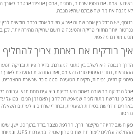
באירועי אמת. אם נוספו שרתים, מתגים, אחסון או ציוד אבטחה לאורך ה
לא מגבה את מה שחשבתם שהיא מגבה.
בנוסף, יש הבדל בין אתר שחווה אירוע חשמל אחד בכמה חודשים לבין א
גנרטור. יותר מחזורי פריקה והטענה פירושם שחיקה מהירה יותר. לכ
תגיע מוקדם מהצפוי.
איך בודקים אם באמת צריך להחליף 
הדרך הנכונה היא לשלב בין נתוני המערכת, בדיקה פיזית ובדיקה תפעול
ההתראות, נתוני הטמפרטורה והעומס, ואת התנהגות המערכת לאורך זמ
סימני קורוזיה, נפיחות, תקינות הטעינה וסטטוס כל שרשרת המצברים.
אבל הבדיקה החשובה באמת היא בדיקת ביצועים תחת תנאי עבודה רלוונ
באחרים זו דרישת בטיחות תפעולית, ובחדרי שרתים זו לעיתים השאלה ה
גנרטור.
כאן חשוב להיזהר מקיצורי דרך. החלפת מצבר בודד בתוך סט ישן, שימוש
ההחלפה עלולים לי