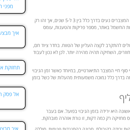
מפני ה
התשובה הקצרה היא שלא מחכים לתקלה. ברוב מערכות האל פסק, חיי המצברים נעים בדרך כלל בין 3 ל-5 שנים, אך זהו רק
ות החשמל באתר, מספר פריקות והטענות, עומס
איך מבצעי
כולים להתקרב לקצה העליון של הטווח. בחדר ציוד חם,
רים, השחיקה תהיה מהירה יותר. לכן לא נכון לעבוד
תחזוקת א
סוף חיי המצבר התיאורטיים, במיוחד כאשר זמן הגיבוי
מה בדרך כלל נמוכה משמעותית מהעלות של כשל בזמן
אל פסק תל
יף
ונה היא ירידה בזמן הגיבוי בפועל. אם בעבר
איך מבצע
תקדמות יודעות לזהות ירידה בקיבולת, חריגה בהתנגדות פנימית, סוללה