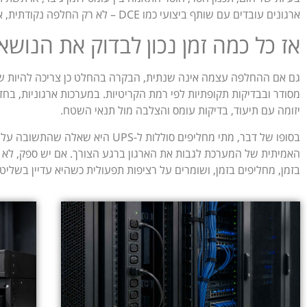
ארגונים עובדים עם שותף ביצועי כמו DCE – לא רק החלפה נקודתית, אלא בדיקה שהמערכת כולה באמת מגנה על הפעילות.
אז כל כמה זמן נכון לבדוק את הנושא
גם אם ההחלפה עצמה אינה שנתית, הבקרה בהחלט כן צריכה להיות 
מסודר ובבדיקות תקופתיות לפי רמת הקריטיות. במערכות ארגוניות, בחד
יזומה עם תיעוד, בדיקות עומס והצלבה מול תנאי השטח.
בסופו של דבר, מתי מחליפים סוללות ל-
האמיתית של המערכת לגבות את הארגון ברגע הצורך. אם יש ספק, ל
בזמן, מחליפים בזמן, ושומרים על רציפות תפעולית כשהיא עדיין בשליט