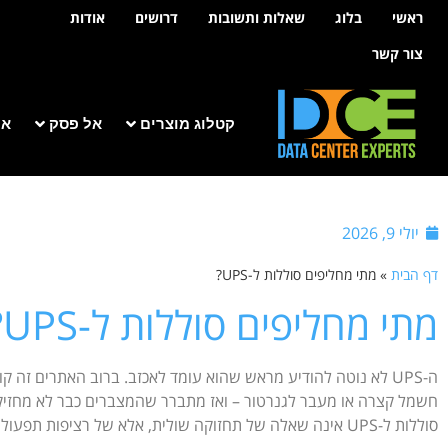
לתוכן
ראשי
בלוג
שאלות ותשובות
דרושים
אודות
צור קשר
קטלוג מוצרים
אל פסק
אר
יולי 9, 2026
דף הבית
»
מתי מחליפים סוללות ל-UPS?
מתי מחליפים סוללות ל-UPS?
ה-UPS לא נוטה להודיע מראש שהוא עומד לאכזב. ברוב האתרים זה 
חשמל קצרה או מעבר לגנרטור – ואז מתברר שהמצברים כבר לא מחזיק
סוללות ל-UPS אינה שאלה של תחזוקה שולית, אלא של רציפות תפעולית, זמינות מערכות והגנה על ציוד קריטי.