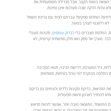
ת הוצאה בטווח הקצר, אבל מגדילה משמעותית את
א עלות הדקה שבה מערכות אינן זמינות.
 שרתים? הוחלפו ספקים? עברתם לציוד עם צריכת חשמל
לא רלוונטי לצורך בפועל.
ת. החלפת מצברים בלי
לבדוק עומסים
, תקינות מעגלי
לבד. מערך אל פסק הוא חלק מתשתית קריטית, לא
אפיון. בודקים את דגם ה-UPS, תצורת הסוללות, גיל המערכת, דרישת הגיבוי, תנאי הסביבה
 החלפה מבוקרת לפי נוהל בטיחות, ומוודאים
ת התראות, בדיקת תקינות כללית ולעיתים גם בדיקת
א להחזיר לארגון ודאות תפעולית.
ל ידי גוף שמכיר גם את ה-UPS וגם את סביבת החשמל, התוצאה טובה יותר. אפשר לזהות מראש
ית שמקצרת את חיי המצברים. זו בדיוק הגישה שבה