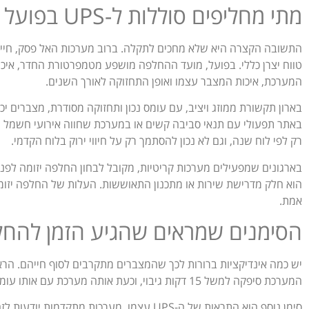
מתי מחליפים סוללות ל-UPS בפועל
טווח יצרן כללי. בפועל, מועד ההחלפה מושפע מטמפרטורת החדר, איכ
המערכת, איכות המצבר עצמו ואופן התחזוקה לאורך השנים.
בארון תקשורת ממוזג ויציב, עם עומס נכון ותחזוקה מסודרת, מצברים י
באתר תפעולי עם תנאי סביבה קשים או במערכת שחווה אירועי חשמל חוז
רק לפי לוח שנה, וגם לא נכון להסתמך רק על חיווי ירוק בלוח הקדמי.
בארגונים שמפעילים מערכות קריטיות, מקובל לבחון החלפה יזומה לפני 
הוא חלק מדרישת שירות או מתכנון התאוששות. העלות של החלפה יזו
אמת.
הסימנים שמראים שהגיע הזמן להחל
יש כמה אינדיקציות ברורות לכך שהמצברים מתקרבים לסוף חייהם. הראש
המערכת סיפקה למשל 15 דקות גיבוי, וכעת אותה מערכת עם אותו עומס מחזיקה רק כמה דקות, זו נורת אזהרה מובהקת.
סימן נוסף הוא התראות של ה-UPS עצמו. מערכות מ