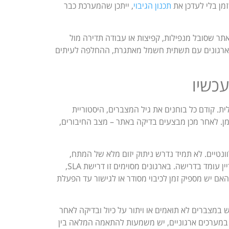
זמן בלי לעדכן את
תכנון הגיבוי
, ייתכן שהמערכת כבר
תר שסובל מנפילות, קפיצות או עבודה תדירה מול
ן בארגונים עם תשתית חשמל מאתגרת, ההחלפה לעיתים
עכשיו
ית. קודם כל בוחנים את גיל המצברים, היסטוריית
ן. לאחר מכן מבצעים בדיקה באתר – מצב החיבורים,
טיים. לא תמיד נדרש ניתוק יזום מלא של המתח,
אבל כן נדרשת מתודולוגיה שמאפשרת להבין האם זמן הגיבוי בפועל עדיין עומד בדרישה. בארגונים מסוימים זו דרישת SLA,
אם יש מספיק זמן לכיבוי מסודר או לגישור עד הפעלת
 במצברים לא תואמים או ויתור על כיול ובדיקה לאחר
צור תחושת ביטחון שגויה. במערכות UPS, ובמיוחד במערכים ארגוניים, יש משמעות להתאמה המלאה בין