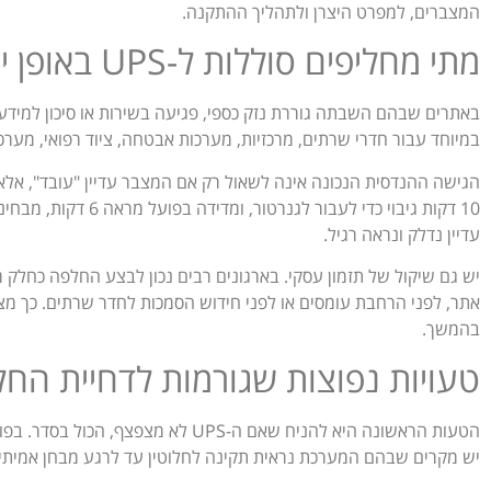
המצברים, למפרט היצרן ולתהליך ההתקנה.
מתי מחליפים סוללות ל-UPS באופן יזום
באתרים שבהם השבתה גוררת נזק כספי, פגיעה בשירות או סיכון למידע, 
במיוחד עבור חדרי שרתים, מרכזיות, מערכות אבטחה, ציוד רפואי, מערכ
הגישה ההנדסית הנכונה אינה לשאול רק אם המצבר עדיין "עובד", אלא 
עדיין נדלק ונראה רגיל.
יש גם שיקול של תזמון עסקי. בארגונים רבים נכון לבצע החלפה כחלק מ
אתר, לפני הרחבת עומסים או לפני חידוש הסמכות לחדר שרתים. כך מצמצ
בהמשך.
טעויות נפוצות שגורמות לדחיית הח
הטעות הראשונה היא להניח שאם ה-UPS לא 
יש מקרים שבהם המערכת נראית תקינה לחלוטין עד לרגע מבחן אמיתי.