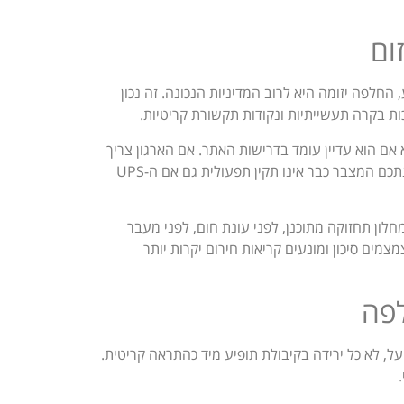
החלפה יזומה היא לרוב המדיניות הנכונה. זה נכון
ות בקרה תעשייתיות ונקודות תקשורת קריטיות.
אם הוא עדיין עומד בדרישות האתר. אם הארגון צריך
10 דקות גיבוי כדי לעבור לגנרטור, ומדידה בפועל מראה 6 דקות, מבחינתכם המצבר כבר אינו תקין תפעולית גם אם ה-UPS
חלון תחזוקה מתוכנן, לפני עונת חום, לפני מעבר
מים סיכון ומונעים קריאות חירום יקרות יותר
לפה
מצפצף, הכול בסדר. בפועל, לא כל ירידה בקיבולת תופיע מיד כהתראה קריטית.