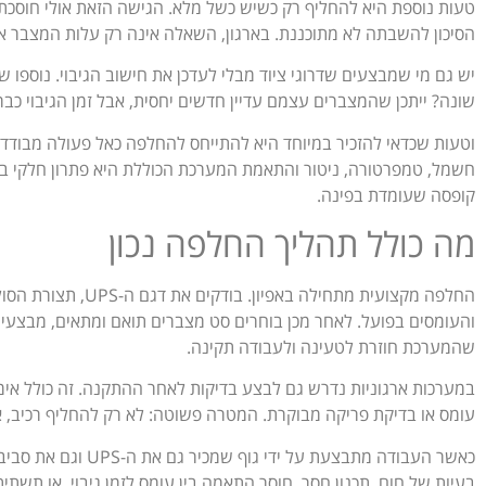
טעות נוספת היא להחליף רק כשיש כשל מלא. הגישה הזאת אולי חוסכ
הסיכון להשבתה לא מתוכננת. בארגון, השאלה אינה רק עלות המצבר אל
יש גם מי שמבצעים שדרוגי ציוד מבלי לעדכן את חישוב הגיבוי. נוספו
שונה? ייתכן שהמצברים עצמם עדיין חדשים יחסית, אבל זמן הגיבוי כבר 
וטעות שכדאי להזכיר במיוחד היא להתייחס להחלפה כאל פעולה מבודד
חשמל, טמפרטורה, ניטור והתאמת המערכת הכוללת היא פתרון חלקי ב
קופסה שעומדת בפינה.
מה כולל תהליך החלפה נכון
החלפה מקצועית מתחילה ב
והעומסים בפועל. לאחר מכן בוחרים סט מצברים תואם ומתאים, מבצעים
שהמערכת חוזרת לטעינה ולעבודה תקינה.
במערכות ארגוניות נדרש גם לבצע בדיקות לאחר ההתקנה. זה כולל אימו
עומס או בדיקת פריקה מבוקרת. המטרה פשוטה: לא רק להחליף רכיב, אל
כאשר העבודה מתבצעת ע
בעיות של חום, תכנון חסר, חוסר התאמה בין עומס לזמן גיבוי, או תשת