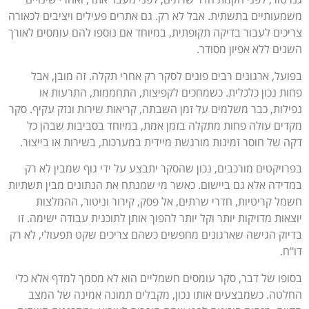
משמעותיים בתשתית. אבל לא רק. גם אתרים פעילים ויציבים לכאורה
צריכים לעבור בדיקה תקופתית, במיוחד אם נוספו להם עומסים לאורך
השנים ללא אפיון מסודר.
בפועל, ארגונים רבים פונים לסקר רק אחרי תקלה. זה מובן, אבל
פחות נכון כלכלית. כשמחכים לקפיצות, התחממות, התרעות או
נפילות, כבר משלמים על זמן השבתה, קריאות שירות ונזק עקיף. סקר
מקדים עולה פחות מתקלה בזמן אמת, במיוחד בסביבות שבהן כל
דקה של חוסר זמינות מורגשת מיידית במערכות, בשירות או בייצור.
בפרויקטים מורכבים, נכון שהסקר יתבצע על ידי גוף שמבין לא רק
במדידה אלא גם ביישום. כאשר מי שמנתח את הנתונים מבין תשתיות
חשמל קריטיות, חדרי שרתים, אל פסק, קירור וניטור, ההמלצות
יוצאות מדויקות יותר וקל יותר להפוך אותן לתוכנית עבודה ישימה. זו
בדיוק הגישה שארגונים מחפשים כשהם צריכים שקט תפעולי, לא רק
דו"ח.
בסופו של דבר, סקר עומסים חשמליים הוא לא מסמך למדף אלא כלי
החלטה. כשמבצעים אותו נכון, מקבלים תמונה אמינה של המצב