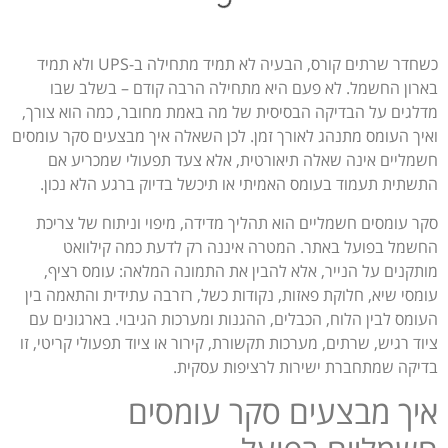
כשחדר שרתים קורס, הבעיה לא תמיד מתחילה ב-UPS ולא תמיד
בארון החשמל. לא פעם היא מתחילה הרבה קודם – בשלב שבו
מדלגים על הבדיקה הבסיסית של מה באמת מחובר, כמה הוא צורך,
ואיך העומס מתנהג לאורך זמן. לכן השאלה איך מבצעים סקר עומסים
חשמליים אינה שאלה תיאורטית, אלא צעד תפעולי שמכריע אם
התשתית תעמוד בעומס האמיתי או תיכשל בדיוק ברגע הלא נכון.
סקר עומסים חשמליים הוא תהליך מדידה, מיפוי וניתוח של צריכת
החשמל בפועל באתר. המטרה איננה רק לדעת כמה קילוואט
מותקנים על הנייר, אלא להבין את התמונה המלאה: עומס רציף,
עומסי שיא, חלוקת פאזות, נקודות כשל, רזרבה עתידית והתאמה בין
העומס לבין הלוח, הכבלים, ההגנות ומערכות הגיבוי. בארגונים עם
ציוד רגיש, שרתים, מערכות תקשורת, קירור או ציוד תפעולי קריטי, זו
בדיקה שמתחברת ישירות לרציפות עסקית.
איך מבצעים סקר עומסים