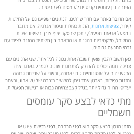
בהגדלת לוח, התאמת הגנות, שדרוג UPS, תוספת מצברים או
הפרדה בין עומסים קריטיים לעומסים לא קריטיים.
אם מדובר באתר עם חדר שרתים, הנתונים ישפיעו גם על החלטות
קירור,
צפיפות ארונות
, הזנות כפולות וניטור אנרגיה. אם מדובר
במפעל או אתר תפעולי, ייתכן שהסקר יציף צורך בשיפור איכות
החשמל, סלקטיביות בהגנות או התאמה בין תשתית ההזנה לציוד עם
זרמי התנעה גבוהים.
כאן חשוב להבין שאין תשובה אחת נכונה לכל אתר. שני ארגונים עם
צריכה דומה יכולים להזדקק לפתרונות שונים לגמרי. בארגון אחד
הדגש יהיה על אוטונומיית גיבוי ארוכה, ובשני על שרידות גבוהה
והזנות כפולות. בארגון אחד ניתן להשאיר רזרבה של 20 אחוז, ובאחר
יעדיפו מרווח גדול יותר בגלל קצב צמיחה גבוה או רגישות תפעולית.
מתי כדאי לבצע סקר עומסים
חשמליים
הזמן הנכון לבצע סקר הוא לפני הרחבה, לפני רכישת UPS או
גנרטור, לפני הקמת חדר שרתים, לפני מעבר אתר, ואחרי שינויים