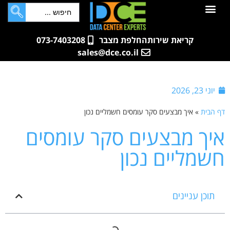
לתוכן
חדרי שרתים
קטלוג מוצרים
ארונות תקשורת ושרתים
שאלות ותשובות
קריאת שירות
החלפת מצבר
073-7403208
sales@dce.co.il
יוני 23, 2026
דף הבית
»
איך מבצעים סקר עומסים חשמליים נכון
איך מבצעים סקר עומסים
חשמליים נכון
תוכן עניינים