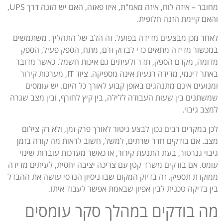
מחובר – איזה לוח, איזה מאמ"ת, איזו פאזה, האם יש הזנה דרך UPS,
והאם קיימת הזנה חלופית.
לאחר מכן מבצעים מדידה בפועל. זה הלב של התהליך. משתמשים
במכשור מדידה מתאים כדי לבדוק זרם, מתח, הספק פעיל, הספק
מדומה, מקדם הספק, תדר ולעיתים גם איכות חשמל. כאשר מדובר
באתר דינמי, מדידה רגעית אינה מספיקה. ציוד IT, מערכות קירור
ומנועים אינם מתנהגים באופן קבוע לאורך כל היום. יש עומסים
שמשתנים בין שעות העבודה ללילה, בין קיץ לחורף, ובין מצב שגרה
למצב גיבוי.
לכן במקרים רבים נכון לבצע ניטור לאורך פרק זמן, ולא רק צילום
מצב. אם בודקים חדר שרתים, למשל, חשוב לראות מה קורה בזמן
גיבוי גנרטור, בעת התנעת קירור, או כאשר מערכות עוברות שינוי
עומס. אם בודקים משרד קטן עם צריכה יציבה יחסית, לעיתים מדידה
ממוקדת תספיק. זה בדיוק המקום שבו ניסיון הנדסי עושה את ההבדל
בין בדיקה טכנית לבין אפיון שבאמת אפשר לעבוד איתו.
מה בודקים במהלך סקר עומסים