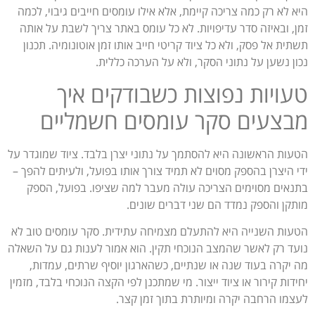
היא לא רק כמה צריכה קיימת, אלא אילו עומסים חייבים גיבוי, לכמה
זמן, ובאיזה סדר עדיפויות. לא כל עומס באתר צריך לשבת על אותה
תשתית אל פסק, ולא כל ציוד קריטי חייב אותו זמן אוטונומיה. תכנון
נכון נשען על נתוני הסקר, ולא על הערכה כללית.
טעויות נפוצות כשבודקים איך
מבצעים סקר עומסים חשמליים
הטעות הראשונה היא להסתמך על נתוני יצרן בלבד. ציוד שמוגדר על
ידי היצרן בהספק מסוים לא תמיד צורך אותו בפועל, ולעיתים להפך –
בתנאים מסוימים הצריכה עולה מעבר למה שציפו. בפועל, הספק
מותקן והספק נמדד הם שני דברים שונים.
הטעות השנייה היא להתעלם מצמיחה עתידית. סקר עומסים טוב לא
נועד רק לאשר שהמצב הנוכחי תקין. הוא אמור לענות גם על השאלה
מה יקרה בעוד שנה או שנתיים, כשהארגון יוסיף שרתים, עמדות,
יחידות קירור או ציוד ייצור. מי שמתכנן לפי הקצה הנוכחי בלבד, מזמין
לעצמו הרחבה יקרה ומיותרת בתוך זמן קצר.