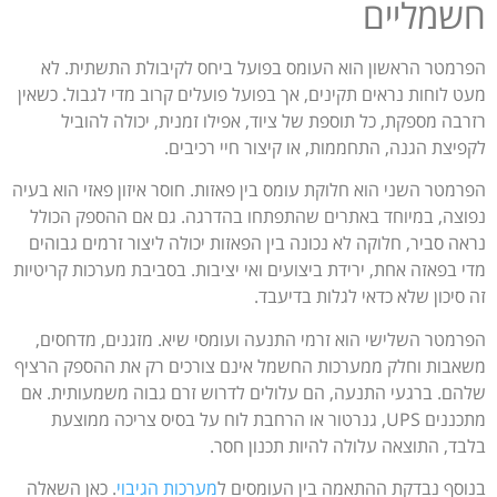
חשמליים
הפרמטר הראשון הוא העומס בפועל ביחס לקיבולת התשתית. לא
מעט לוחות נראים תקינים, אך בפועל פועלים קרוב מדי לגבול. כשאין
רזרבה מספקת, כל תוספת של ציוד, אפילו זמנית, יכולה להוביל
לקפיצת הגנה, התחממות, או קיצור חיי רכיבים.
הפרמטר השני הוא חלוקת עומס בין פאזות. חוסר איזון פאזי הוא בעיה
נפוצה, במיוחד באתרים שהתפתחו בהדרגה. גם אם ההספק הכולל
נראה סביר, חלוקה לא נכונה בין הפאזות יכולה ליצור זרמים גבוהים
מדי בפאזה אחת, ירידת ביצועים ואי יציבות. בסביבת מערכות קריטיות
זה סיכון שלא כדאי לגלות בדיעבד.
הפרמטר השלישי הוא זרמי התנעה ועומסי שיא. מזגנים, מדחסים,
משאבות וחלק ממערכות החשמל אינם צורכים רק את ההספק הרציף
שלהם. ברגעי התנעה, הם עלולים לדרוש זרם גבוה משמעותית. אם
מתכננים UPS, גנרטור או הרחבת לוח על בסיס צריכה ממוצעת
בלבד, התוצאה עלולה להיות תכנון חסר.
בנוסף נבדקת ההתאמה בין העומסים ל
מערכות הגיבוי
. כאן השאלה