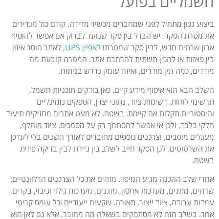
חשמליים בפועל
ביצוע נכון מתחיל לפני שמחברים מכשיר מדידה. קודם כול מגדירים
את מטרת הסקר. יש הבדל בין סקר שנועד לבדוק אם אפשר להוסיף
ארון שרתים חדש, לבין סקר שמטרתו
לאפיין UPS
, לאתר חוסר איזון
בין פאזות או להכין תשתית להרחבת אתר. המטרה קובעת מה
מודדים, כמה זמן מודדים, ואיזה עומק נדרש בניתוח.
השלב הבא הוא איסוף מידע קיים. כאן בודקים תוכניות חשמל,
תרשימי לוחות, רשימות ציוד, נתוני יצרן, הספקים נומינליים
והיסטוריית תקלות אם קיימת. בשטח, לא מעט אתרים מחזיקים תיעוד
חלקי בלבד, ולכן אי אפשר להסתמך רק על מסמכים. ציוד מוחלף,
מעגלים מוסבים, וצרכנים נוספים מחוברים לאורך השנים בלי לעדכן
את השרטוטים. לכן הסקר חייב לשלב בין ניירת לבין בדיקה פיזית
בשטח.
אחרי שלב ההכנה מגיע המיפוי. מזהים את כל הצרכנים הרלוונטיים:
שרתים, מתגים, מערכות אחסון, מזגנים, מערכות גילוי וכיבוי, בקרים,
עמדות עבודה, ציוד ייצור, תאורה, שקעים ייעודיים וכל עומס קריטי
אחר. בשלב הזה לא מסתפקים בשאלה מה מחובר, אלא גם לאן הוא