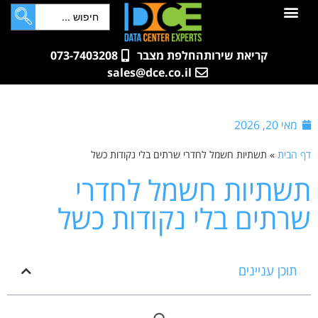
לתוכן
חדרי שרתים
קטלוג מוצרים
ארונות תקשורת ושרתים
שאלות ותשובות
קריאת שירות
החלפת מצבר
073-7403208
sales@dce.co.il
מאי 20, 2026
דף הבית
»
תשתיות חשמל לחדרי שרתים בלי נקודות כשל
תשתיות חשמל לחדרי
שרתים בלי נקודות כשל
תוכן עניינים