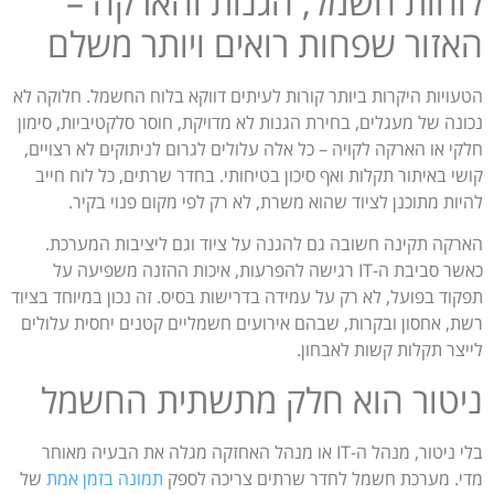
לוחות חשמל, הגנות והארקה –
האזור שפחות רואים ויותר משלם
הטעויות היקרות ביותר קורות לעיתים דווקא בלוח החשמל. חלוקה לא
נכונה של מעגלים, בחירת הגנות לא מדויקת, חוסר סלקטיביות, סימון
חלקי או הארקה לקויה – כל אלה עלולים לגרום לניתוקים לא רצויים,
קושי באיתור תקלות ואף סיכון בטיחותי. בחדר שרתים, כל לוח חייב
להיות מתוכנן לציוד שהוא משרת, לא רק לפי מקום פנוי בקיר.
הארקה תקינה חשובה גם להגנה על ציוד וגם ליציבות המערכת.
כאשר סביבת ה-IT רגישה להפרעות, איכות ההזנה משפיעה על
תפקוד בפועל, לא רק על עמידה בדרישות בסיס. זה נכון במיוחד בציוד
רשת, אחסון ובקרות, שבהם אירועים חשמליים קטנים יחסית עלולים
לייצר תקלות קשות לאבחון.
ניטור הוא חלק מתשתית החשמל
בלי ניטור, מנהל ה-IT או מנהל האחזקה מגלה את הבעיה מאוחר
מדי. מערכת חשמל לחדר שרתים צריכה לספק
תמונה בזמן אמת
של