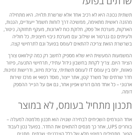
שרתים בפועל
תשתית נכונה היא לא רכיב אחד אלא שרשרת תלויה. היא מתחילה
מהזנה ראשית מתאימה, ממשיכה דרך לוחות חשמל ייעודיים, הגנות,
הארקות, מערכת אל פסק, חלוקת כוח לארונות, מעקף תחזוקה, ניטור,
ולעיתים גם גנרטור או שילוב עם מערכת גיבוי חיצונית. כל חוליה
בשרשרת הזאת צריכה להתאים לעומס בפועל וגם לתרחישי קצה.
המשמעות המעשית היא שלא מספיק לחשב רק כמה קילוואט צורך
הציוד היום. צריך לקחת בחשבון גידול עתידי, תרחישי התנעה, פיזור
פאזות, יחס בין עומס IT לעומס תשתיתי, צריכת מיזוג, ודרישות זמינות.
חדר שרתים של משרד קטן, אתר ייצור, מוסד רפואי או מרכז שירות
ארגוני – כל אחד מהם דורש אפיון אחר, גם אם על הנייר ההספק
דומה.
תכנון מתחיל בעומס, לא במוצר
אחד הגורמים השכיחים לבחירה שגויה הוא תכנון מלמטה למעלה –
בוחרים UPS, אחר כך מנסים להתאים את החדר. בפועל נכון לעבוד
הפוך. מתחילים במיפוי מלא של כלל הצרכנים: שרתים, מתגים,