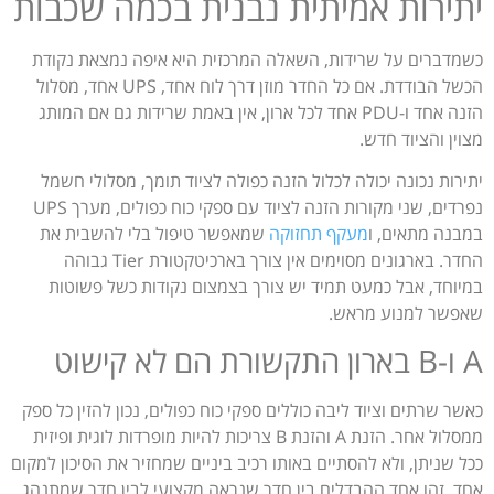
יתירות אמיתית נבנית בכמה שכבות
כשמדברים על שרידות, השאלה המרכזית היא איפה נמצאת נקודת
הכשל הבודדת. אם כל החדר מוזן דרך לוח אחד, UPS אחד, מסלול
הזנה אחד ו-PDU אחד לכל ארון, אין באמת שרידות גם אם המותג
מצוין והציוד חדש.
יתירות נכונה יכולה לכלול הזנה כפולה לציוד תומך, מסלולי חשמל
נפרדים, שני מקורות הזנה לציוד עם ספקי כוח כפולים, מערך UPS
במבנה מתאים, ו
מעקף תחזוקה
שמאפשר טיפול בלי להשבית את
החדר. בארגונים מסוימים אין צורך בארכיטקטורת Tier גבוהה
במיוחד, אבל כמעט תמיד יש צורך בצמצום נקודות כשל פשוטות
שאפשר למנוע מראש.
A ו-B בארון התקשורת הם לא קישוט
כאשר שרתים וציוד ליבה כוללים ספקי כוח כפולים, נכון להזין כל ספק
ממסלול אחר. הזנת A והזנת B צריכות להיות מופרדות לוגית ופיזית
ככל שניתן, ולא להסתיים באותו רכיב ביניים שמחזיר את הסיכון למקום
אחד. זהו אחד ההבדלים בין חדר שנראה מקצועי לבין חדר שמתנהג