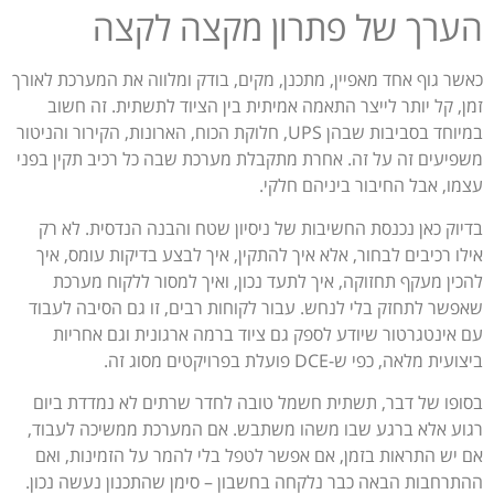
הערך של פתרון מקצה לקצה
כאשר גוף אחד מאפיין, מתכנן, מקים, בודק ומלווה את המערכת לאורך
זמן, קל יותר לייצר התאמה אמיתית בין הציוד לתשתית. זה חשוב
במיוחד בסביבות שבהן UPS, חלוקת הכוח, הארונות, הקירור והניטור
משפיעים זה על זה. אחרת מתקבלת מערכת שבה כל רכיב תקין בפני
עצמו, אבל החיבור ביניהם חלקי.
בדיוק כאן נכנסת החשיבות של ניסיון שטח והבנה הנדסית. לא רק
אילו רכיבים לבחור, אלא איך להתקין, איך לבצע בדיקות עומס, איך
להכין מעקף תחזוקה, איך לתעד נכון, ואיך למסור ללקוח מערכת
שאפשר לתחזק בלי לנחש. עבור לקוחות רבים, זו גם הסיבה לעבוד
עם אינטגרטור שיודע לספק גם ציוד ברמה ארגונית וגם אחריות
ביצועית מלאה, כפי ש-DCE פועלת בפרויקטים מסוג זה.
בסופו של דבר, תשתית חשמל טובה לחדר שרתים לא נמדדת ביום
רגוע אלא ברגע שבו משהו משתבש. אם המערכת ממשיכה לעבוד,
אם יש התראות בזמן, אם אפשר לטפל בלי להמר על הזמינות, ואם
ההתרחבות הבאה כבר נלקחה בחשבון – סימן שהתכנון נעשה נכון.