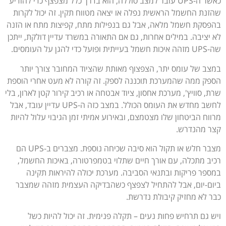
כאשר ה-UPS עובר למצב סוללה, הוא בדרך כלל מצפצף כדי להודיע
שהזנת החשמל הראשית נפלה או יצאה מטווח תקין. זה יכול לקרות
בהפסקת חשמל מלאה, אבל גם בנפילות מתח, קפיצות מתח או הזנה
לא יציבה. במילים אחרות, גם אם התאורה במשרד עדיין דולקת, ייתכן
שה-UPS מזהה איכות חשמל בעייתית ופועל כדי להגן על העומסים.
במצב של עומס יתר, הצפצוף מאותת שהציוד המחובר צורך יותר
הספק ממה שהמערכת תוכננה לספק. זה קורה לא מעט אחרי הוספת
שרת, סוויץ', מערכת אחסון, ציוד אבטחה או רכיב קירור קטן לארון, בלי
לחשב מחדש את העומס הכולל. במצב כזה ה-UPS עדיין עובד, אבל
מרווח הביטחון שלו מצטמצם, ובאירוע אמיתי זמן הגיבוי עלול להיות
קצר מהנדרש.
מצבר חלש או תקול הוא סיבה שכיחה נוספת. מצברים ב-UPS הם
רכיב מתכלה, עם אורך חיים שתלוי בטמפרטורה, באיכות החשמל,
במספר פריקות ובתנאי הסביבה. מערכת יכולה להיראות תקינה
ביום-יום, אבל להתחיל לצפצף כשהבדיקה העצמית מזהה שמצבר
כבר לא מחזיק קיבולת נדרשת.
ויש גם תרחיש פחות נעים – תקלה פנימית. זה יכול להיות כשל