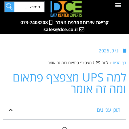
לתוכן
חדרי שרתים
קטלוג מוצרים
ארונות תקשורת ושרתים
שאלות ותשובות
קריאת שירות
החלפת מצבר
073-7403208
sales@dce.co.il
יוני 9, 2026
דף הבית
»
למה UPS מצפצף פתאום ומה זה אומר
למה UPS מצפצף פתאום
ומה זה אומר
תוכן עניינים