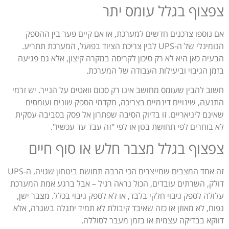
צפצוף בגלל עומס יתר
אם נוספו צרכנים חדשים למערכת, או אם קיים פער בין ההספק
הנומינלי של ה-UPS לבין צריכת הציוד בפועל, המערכת תתריע.
הבעיה כאן היא לא רק סיכון לקריסה במקרה קיצון, אלא גם פגיעה
בזמן הגיבוי וביעילות העבודה של המערכת.
חשוב להבין שעומס מחושב אינו רק סכום וואטים על הנייר. יש זרמי
התנעה, שינויים דינמיים בצריכה, מקדמי הספק שונים ועומסים
שאינם ליניאריים. זו בדיוק הסיבה שפתרון אל פסק בסביבה עסקית
לא בוחרים לפי תחושת בטן או לפי "זה עבד עד עכשיו".
צפצוף בגלל מצבר חלש או סוף חיים
זה אחד המצבים שמייצרים הכי הרבה תחושת ביטחון שגויה. ה-UPS
דולק, השרתים עובדים, הכול נראה רגיל – אבל ברגע אמת המערכת
עלולה לספק גיבוי חלקי בלבד, או לא לספק גיבוי בכלל. מצבר ישן,
נפוח, לא מאוזן או כזה שאיבד קיבולת לא תמיד יתגלה בשגרה, אלא
דווקא בבדיקה עצמית או בזמן מעבר לסוללה.