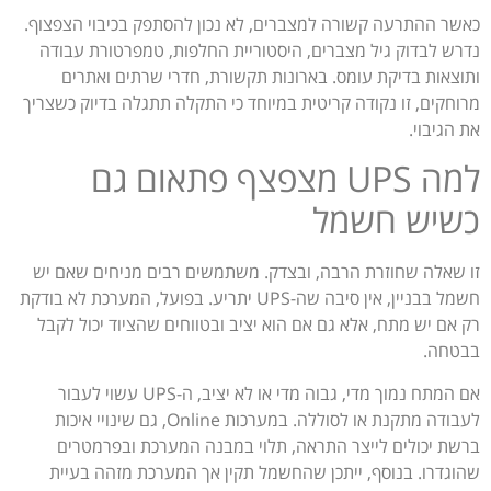
כאשר ההתרעה קשורה למצברים, לא נכון להסתפק בכיבוי הצפצוף.
נדרש לבדוק גיל מצברים, היסטוריית החלפות, טמפרטורת עבודה
ותוצאות בדיקת עומס. בארונות תקשורת, חדרי שרתים ואתרים
מרוחקים, זו נקודה קריטית במיוחד כי התקלה תתגלה בדיוק כשצריך
את הגיבוי.
למה UPS מצפצף פתאום גם
כשיש חשמל
זו שאלה שחוזרת הרבה, ובצדק. משתמשים רבים מניחים שאם יש
חשמל בבניין, אין סיבה שה-UPS יתריע. בפועל, המערכת לא בודקת
רק אם יש מתח, אלא גם אם הוא יציב ובטווחים שהציוד יכול לקבל
בבטחה.
אם המתח נמוך מדי, גבוה מדי או לא יציב, ה-UPS עשוי לעבור
לעבודה מתקנת או לסוללה. במערכות Online, גם שינויי איכות
ברשת יכולים לייצר התראה, תלוי במבנה המערכת ובפרמטרים
שהוגדרו. בנוסף, ייתכן שהחשמל תקין אך המערכת מזהה בעיית