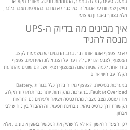
במעגל טעינה, תקלה בממיר, התחממות חריגה, מאוורר תקול או
חיישן שמדווח על אנומליה. כאן כבר לא מדובר בהחלפת מצבר בלבד,
אלא בצורך באבחון מקצועי.
איך מבינים מה בדיוק ה-UPS
מנסה להגיד
לא כל צפצוף אומר אותו דבר. ברוב הדגמים יש משמעות לקצב
הצפצוף, לצבע הנורית, להודעה על הצג וללוג האירועים. צפצוף
בודד אחת לכמה שניות שונה מצפצוף רציף, ושניהם שונים מהתרעת
תקלה עם חיווי אדום.
במערכות בסיסיות, הצפצוף מלווה בדרך כלל בנורית Battery,
Overload או Fault. במערכות מתקדמות יותר כבר תראו קוד תקלה,
אחוז עומס, מצב מצבר, מתח כניסה ויציאה ולעיתים גם התראות
תקשורת דרך כרטיס ניהול. מבחינת תפעול, זה ההבדל בין ניחוש לבין
אבחון.
לכן, הצעד הראשון הוא לא להשתיק את המכשיר באופן אוטומטי, אלא