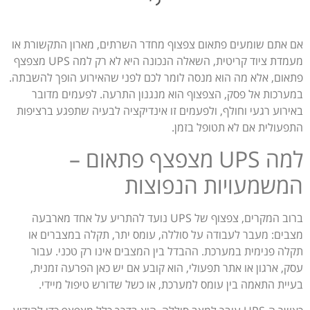
אם אתם שומעים פתאום צפצוף מחדר השרתים, מארון התקשורת או
מעמדת ציוד קריטית, השאלה הנכונה היא לא רק למה UPS מצפצף
פתאום, אלא מה הוא מנסה לומר לכם לפני שהאירוע הופך להשבתה.
במערכות אל פסק, הצפצוף הוא מנגנון התרעה. לפעמים מדובר
באירוע רגעי וחולף, ולפעמים זו אינדיקציה לבעיה שתפגע ברציפות
התפעולית אם לא תטופל בזמן.
למה UPS מצפצף פתאום –
המשמעויות הנפוצות
ברוב המקרים, צפצוף של UPS נועד להתריע על אחד מארבעה
מצבים: מעבר לעבודה על סוללה, עומס יתר, תקלה במצברים או
תקלה פנימית במערכת. ההבדל בין המצבים אינו רק טכני. עבור
עסק, ארגון או אתר תפעולי, הוא קובע אם יש כאן הפרעה זמנית,
בעיית התאמה בין עומס למערכת, או כשל שדורש טיפול מיידי.