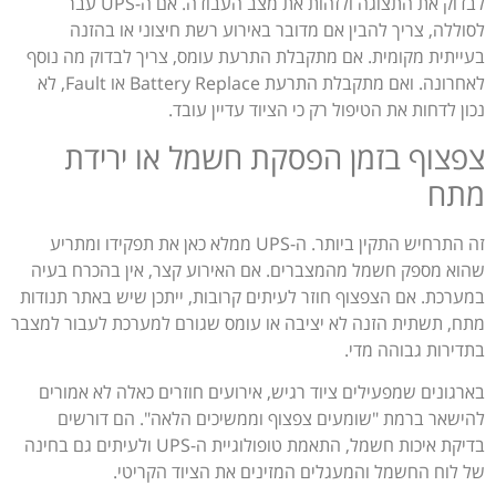
לבדוק את התצוגה ולזהות את מצב העבודה. אם ה-UPS עבר
לסוללה, צריך להבין אם מדובר באירוע רשת חיצוני או בהזנה
בעייתית מקומית. אם מתקבלת התרעת עומס, צריך לבדוק מה נוסף
לאחרונה. ואם מתקבלת התרעת Battery Replace או Fault, לא
נכון לדחות את הטיפול רק כי הציוד עדיין עובד.
צפצוף בזמן הפסקת חשמל או ירידת
מתח
זה התרחיש התקין ביותר. ה-UPS ממלא כאן את תפקידו ומתריע
שהוא מספק חשמל מהמצברים. אם האירוע קצר, אין בהכרח בעיה
במערכת. אם הצפצוף חוזר לעיתים קרובות, ייתכן שיש באתר תנודות
מתח, תשתית הזנה לא יציבה או עומס שגורם למערכת לעבור למצבר
בתדירות גבוהה מדי.
בארגונים שמפעילים ציוד רגיש, אירועים חוזרים כאלה לא אמורים
להישאר ברמת "שומעים צפצוף וממשיכים הלאה". הם דורשים
בדיקת איכות חשמל, התאמת טופולוגיית ה-UPS ולעיתים גם בחינה
של לוח החשמל והמעגלים המזינים את הציוד הקריטי.