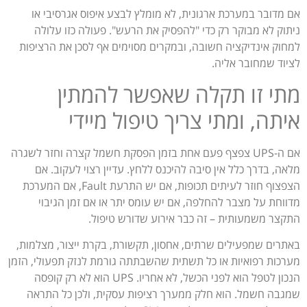
אם מדובר במערכת ארגונית, לא מומלץ לבצע איפוס אגרסיבי או
ניתוק לא מבוקר רק כדי "להפסיק את הרעש". פעולה כזו עלולה
למחוק אינדיקציה חשובה, ובמקרים מסוימים אף לסכן את הרציפות
לציוד שמחובר אליה.
מתי זו תקלה שאפשר להמתין
איתה, ומתי צריך טיפול מיידי
אם ה-UPS צפצף פעם אחת בזמן הפסקת חשמל קצרה וחזר לשגרה
מלאה, בדרך כלל אין סיבה להיכנס ללחץ. עדיין רצוי לעקוב. אם
הצפצוף חוזר לעיתים תכופות, אם יש התרעת Fault, אם המערכת
מדווחת על מצבר להחלפה, אם יש עומס יתר או אם זמן הגיבוי
התקצר משמעותית – זה כבר אירוע שדורש טיפול.
באתרים שמפעילים שרתים, אחסון, תקשורת, בקרת ייצור, מצלמות,
מערכות רפואיות או כל תשתית שהשבתתה גורמת לנזק תפעולי, הזמן
הנכון לטפל הוא לפני הכשל, לא אחריו. UPS הוא לא רק קופסה
שמגבה חשמל. הוא חלק ממערך רציפות עסקית, ולכן כל התראה