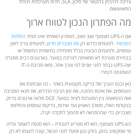
צריכה להיבחן בהקשר של סיכון, SLA, תלות מערכתית ויכולת
התאוששות.
מה הפתרון הנכון לטווח ארוך
אם ה-UPS מצפצף שוב ושוב, הפתרון האמיתי אינו תמיד
החלפת
המכשיר
. לפעמים נדרש רק
סט מצברים חדש
, לפעמים צריך לאזן
עומסים, ולפעמים הבעיה בכלל מתחילה בתשתית החשמל או
בבחירת מערכת לא מתאימה לצריכה בפועל. בארגונים רבים מתגלה
שה-UPS נבחר לפני שנים לפי צורך אחר, ומאז סביבת ה-IT
השתנתה לגמרי.
כאן נכנס הערך של בדיקה מקצועית באתר – כזו שבוחנת את
העומסים, את איכות ההזנה, את זמן הגיבוי הנדרש, את תנאי הסביבה
ואת ההתאמה בין המערכת לציוד בפועל. DCE מלווה ארגונים בדיוק
בנקודות האלו, משלב האפיון ועד שירות, בדיקות עומסים והחלפת
מצברים, כדי שההתראה לא תהפוך לתקלה יקרה.
כש-UPS מצפצף, הוא לא מפריע לעבודה – הוא מנסה לשמור עליה.
מי שמקשיב בזמן, בודק נכון ופועל לפני הכשל, קונה לעצמו לא רק