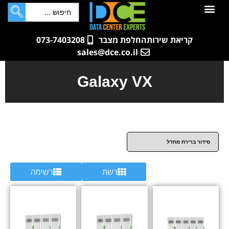
לתוכן
חדרי שרתים
קטלוג מוצרים
ארונות תקשורת ושרתים
שאלות ותשובות
קריאת שירות
החלפת מצבר
073-7403208
sales@dce.co.il
Galaxy VX
רשת
רשימה