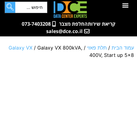
לתוכן
חדרי שרתים
קטלוג מוצרים
ארונות תקשורת ושרתים
שאלות ותשובות
קריאת שירות
החלפת מצבר
073-7403208
sales@dce.co.il
עמוד הבית
/
תלת פאזי
/
/ Galaxy VX 800kVA,
Galaxy VX
400V, Start up 5×8