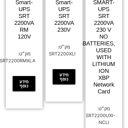
Smart-
Smart-
SMART-
UPS
UPS
UPS
SRT
SRT
SRT
2200VA
2200VA
2200VA
RM
230V
230 V
120V
NO
BATTERIES,
USED
SRT2200XLI
WITH
SRT2200RMXLA
LITHIUM
ION
מידע
XBP
נוסף
מידע
Network
נוסף
Card
SRT2200UXI-
NCLI