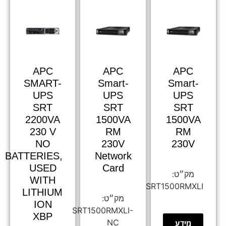
APC
APC
APC
SMART-
Smart-
Smart-
UPS
UPS
UPS
SRT
SRT
SRT
2200VA
1500VA
1500VA
230 V
RM
RM
NO
230V
230V
BATTERIES,
Network
USED
Card
WITH
SRT1500RMXLI
LITHIUM
ION
SRT1500RMXLI-
XBP
NC
מידע