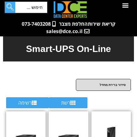
לתוכן
חדרי שרתים
קטלוג מוצרים
ארונות תקשורת ושרתים
שאלות ותשובות
קריאת שירות
החלפת מצבר
073-7403208
sales@dce.co.il
Smart-UPS On-Line
רשת
רשימה