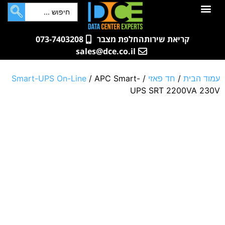
לתוכן
ם
ם
רתים
בות
קריאת שירות
החלפת מצבר
073-7403208
sales@dce.co.il
ית
/
חד פאזי
/
/ APC Smart-
Smart-UPS On-Line
UPS SRT 2200V