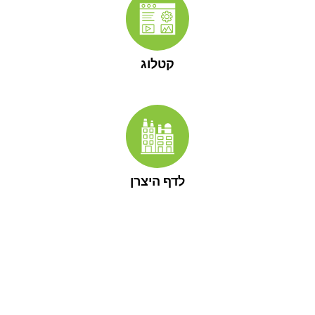
קטלוג
לדף היצרן