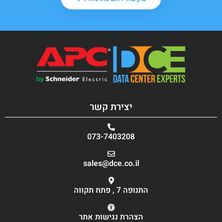
יצירת קשר
073-7403208
sales@dce.co.il
התנופה 7 , פתח תקווה
הצהרת נגישות אתר