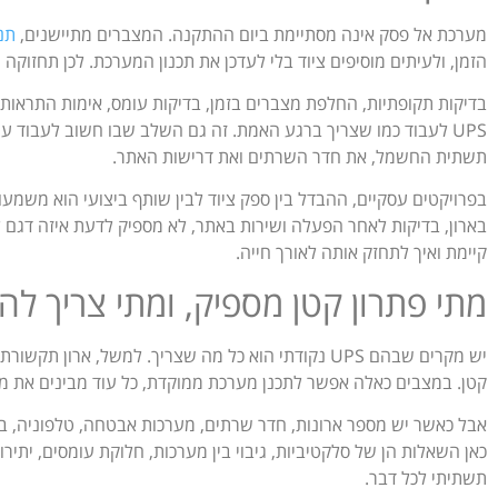
מערכת אל פסק אינה מסתיימת ביום ההתקנה. המצברים מתיישנים,
תנ
הזמן, ולעיתים מוסיפים ציוד בלי לעדכן את תכנון המערכת. לכן תחזו
בדיקות תקופתיות, החלפת מצברים בזמן, בדיקות עומס, אימות התרא
UPS לעבוד כמו שצריך ברגע האמת. זה גם השלב שבו חשוב לעבוד ע
תשתית החשמל, את חדר השרתים ואת דרישות האתר.
בפרויקטים עסקיים, ההבדל בין ספק ציוד לבין שותף ביצועי הוא משמע
בארון, בדיקות לאחר הפעלה ושירות באתר, לא מספיק לדעת איזה דגם
קיימת ואיך לתחזק אותה לאורך חייה.
מתי פתרון קטן מספיק, ומתי צריך 
יש מקרים שבהם UPS נקודתי הוא כל מה שצריך. למשל, אר
קטן. במצבים כאלה אפשר לתכנן מערכת ממוקדת, כל עוד מבינים את מג
אבל כאשר יש מספר ארונות, חדר שרתים, מערכות אבטחה, טלפוניה, בק
כאן השאלות הן של סלקטיביות, גיבוי בין מערכות, חלוקת עומסים, יתירות
תשתיתי לכל דבר.