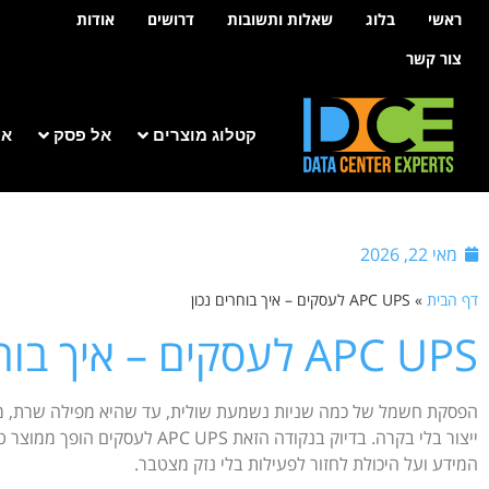
לתוכן
ראשי
בלוג
שאלות ותשובות
דרושים
אודות
צור קשר
קטלוג מוצרים
אל פסק
אר
מאי 22, 2026
דף הבית
»
APC UPS לעסקים – איך בוחרים נכון
APC UPS לעסקים – איך בוחרים נכון
הפסקת חשמל של כמה שניות נשמעת שולית, עד שהיא מפילה שרת, מש
ייצור בלי בקרה. בדיוק בנקודה הזאת 
המידע ועל היכולת לחזור לפעילות בלי נזק מצטבר.