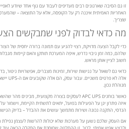
זו גם הסיבה שארגונים רבים מעדיפים לעבוד עם גוף אחד שיודע לאפיין,
האחריות האמיתית איננה רק על הקופסה, אלא על התוצאה – שהמערכות
שצריך.
מה כדאי לבדוק לפני שמבקשים הצע
כדי לקבל הצעה מדויקת, רצוי להגיע עם תמונה ברורה יחסית של הצורך.
שלהם, כמה זמן גיבוי נדרש, איפה המערכת תותקן והאם קיימות מגבלות
חשוב לציין אותן מראש.
כדאי גם לשאול על נגישות שירות, זמינות מצברים, אפשרויות ניטור, 
אלה לא פר
מנוהלת נכון.
כאשר בוחנים APC UPS לעסקים בצורה מקצועית, מבינים
איזה פתרון יגן על הפעילות בפועל, יתאים לתשתית הקיימת, וישמור על
הנדסי, התקנה נכונה ושירות מתמשך עושים את ההבדל – בדיוק הגישה ש-DCE מביאה לפרויקטים של רציפות תפע
אם העסק שלכם נשען על מערכות שלא יכולות להרשות לעצמן נפילת מ
ולבצע אפיון אמיתי. לרוב, זו ההחלטה שחוסכת את התקלה הבאה עוד 