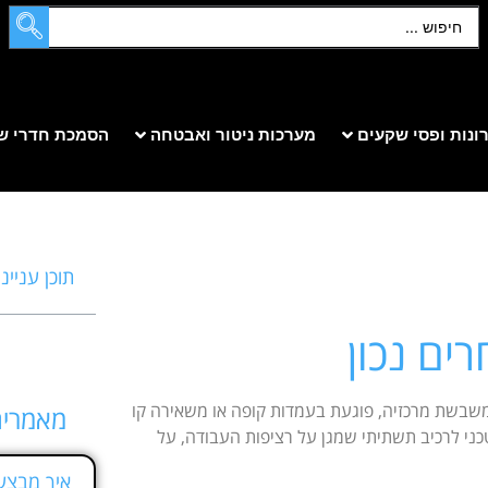
ונות ופסי שקעים
מערכות ניטור ואבטחה
הסמכת חדרי ש
תוכן עניינ
בשת מרכזיה, פוגעת בעמדות קופה או משאירה קו
מאמרים
APC UPS לעסקים הופך ממוצר טכני לרכיב תשתיתי שמגן על רציפות העבודה, על
איך מבצעי