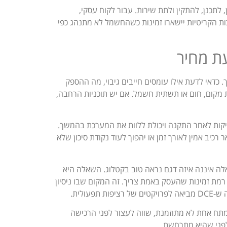
 לתכנן, להתקין ולתת שירות. עבור לקוח עסקי,
 הקריטיות יישארו זמינות כשהחשמל לא מתנהג כפי
ת מחיר
 כדאי לדעת אילו עומסים חייבים גיבוי, מה ההספק
 מקום, חום או תשתית חשמל. אם יש תוכניות הרחבה,
בדיקות לאחר התקנה ויכולת ללוות את המערכת בהמשך.
טים משניים. עבור עסק, הם אלה שקובעים אם ה-UPS יישאר רכיב אמין לאורך זמן או יהפוך לעוד נקודת סיכון שלא
 מהר שהשאלה איננה איזה דגם נראה טוב בקטלוג. השאלה היא
 רמת זמינות שהעסק באמת צריך. זה המקום שבו ניסיון
ולית.
תח אחת לא מתוזמנת, שווה לעצור לפני הרכישה
לפני שהיא מתרחשת.