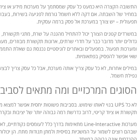
התשובה הקצרה היא כמעט כל עסק שמסתמך על מערכות מידע או ציוד א
במחיר של השבתה. אם דקה ללא חשמל גורמת לפגיעה בשירות, בעבודה 
תפעולית – יש צורך במערכת אל פסק ברמה עסקית.
גדולים יותר מדובר כבר על חדרי שרתים, ארונות תקשורת מבוזרים, מער
ומערכות תפעול. במפעלים ובאתרים לוגיסטיים נכנסת גם שאלת התממש
שאי אפשר להפסיק בפתאומיות.
במילים אחרות, לא כל עסק צריך אותה מערכת, אבל כל עסק צריך לבצע 
נפילת חשמל.
הסוגים המרכזיים ומה מתאים לסביב
לא כל UPS בנוי לאותו שימוש. בסביבות פשוטות יחסית אפשר למצ
תקשורת או ציוד קריטי, לרוב נדרשת רמה גבוהה יותר של יציבות ובקרה
מערכות Line-Interactive מתאימות בדרך כלל לעומסים
שבהם רוצים לשמור על המשכיות בסיסית ולמתן תנודות מתח. הן יכולות
ההנדסית אינה גבוהה במיוחד.