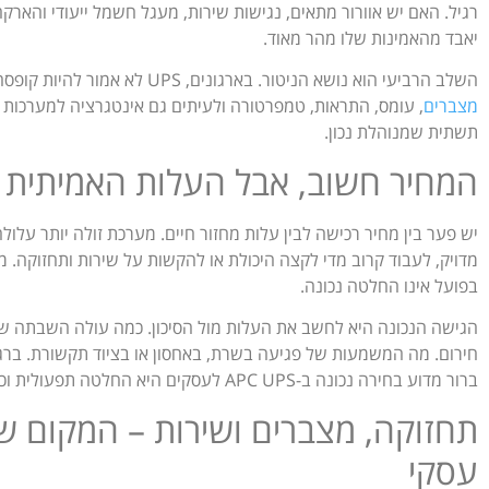
יאבד מהאמינות שלו מהר מאוד.
השלב הרביעי הוא נושא הניטור. בארגונים, UPS לא אמור להיות קופסה שזוכרים רק כשהיא מצפצפת. נדרש
מצברים
, עומס, התראות, טמפרטורה ולעיתים גם אינטגרציה למערכות ני
תשתית שמנוהלת נכון.
המחיר חשוב, אבל העלות האמיתית 
יש פער בין מחיר רכישה לבין עלות מחזור חיים. מערכת זולה יותר עלול
מדויק, לעבוד קרוב מדי לקצה היכולת או להקשות על שירות ותחזוקה. מ
בפועל אינו החלטה נכונה.
הגישה הנכונה היא לחשב את העלות מול הסיכון. כמה עולה השבתה ש
חירום. מה המשמעות של פגיעה בשרת, באחסון או בציוד תקשורת. ב
ברור מדוע בחירה נכונה ב-APC UPS לעסקים היא החלטה תפעולית וכלכלית, לא רק טכנית.
תחזוקה, מצברים ושירות – המקום ש
עסקי