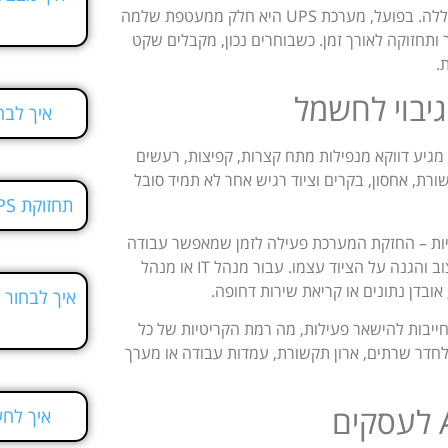
עסקים רבים עדיין ניגשים לבחירת אל פסק כאילו מדובר בקופסה עם סוללה. בפועל, מערכת UPS היא חלק ממעטפת שלמה
 ותחזוקה לאורך זמן. כשבוחרים נכון, מקבלים שקט
.
איך לבח
גיע דווקא מנפילות מתח קצרות, קפיצות, רעשים
מעבר לא יציב לגנרטור. ציוד IT, מערכות תקשורת, אחסון, בקרים וציוד רגיש אחר לא תמיד סובל
תחזוקת UPS לעסקים גדולים בלי הפתעות
משכיות – החזקת המערכת פעילה לזמן שמאפשר עבודה
רציפה או כיבוי מסודר. השכבה השנייה היא איכות אספקת החשמל – ייצוב והגנה על הציוד עצמו. עבור מנהל IT או מנהל
בדן נתונים או קריאת שירות דחופה.
איך לבחור 
 חייבות להישאר פעילות, מה רמת הקריטיות של כל
לחדר שרתים, ארון תקשורת, עמדות עבודה או מערך
איך לחש