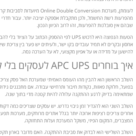
לעומתן, מערכות Double Conversion
מהפרעות רשת החשמל, ולכן מתקבלת אספקה יציבה יותר. עבור חדרי שר
שבהם אין סובלנות להפרעות, זהו לרוב הכיוון הנכון.
הטעות הנפוצה היא לרכוש UPS לפי ההספק הכתוב על
אחסון ובקרים לא תמיד עובדים בקו ישר, ולעיתים יש פער בין צריכת שי
להישען על מדידה או על אפיון מקצועי, לא על הערכה גסה.
איך בוחרים APC UPS לעסקים בלי לטעות במפרט
השלב הראשון הוא להבין מהו העומס האמיתי שמערכת האל פסק צריכה
בפועל, חלוקת פאזות, נקודות חיבור ותרחישי עבודה. אם מתכננים גידול
שמתאימה בדיוק לרגע ההתקנה עלולה להיות קטנה מדי בתוך שנה.
השלב השני הוא להגדיר זמן גיבוי נדרש. יש עסקים שצריכים כמה דקות ב
אחרים צריכים רציפות ארוכה יותר בגלל אתרים מרוחקים, מערכות תפעול
המצברים, המקום הפיזי, משקל המערכת ועלות התחזוקה.
השלב השלישי הוא לבדוק את סביבת ההתקנה. האם מדובר בארון תקשור