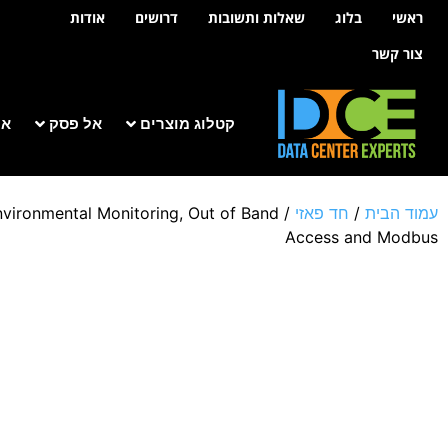
לתוכן
ראשי
בלוג
שאלות ותשובות
דרושים
אודות
צור קשר
קטלוג מוצרים
אל פסק
אר
עמוד הבית
/
חד פאזי
/
ironmental Monitoring, Out of Band
Access and Modbus