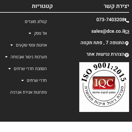
יצירת קשר
קטגוריות
073-7403208
קטלוג מוצרים
sales@dce.co.il
אל פסק
התנופה 7 , פתח תקווה
ארונות ופסי שקעים
הצהרת נגישות אתר
מערכות ניטור ואבטחה
הסמכת חדרי שרתים
חדרי שרתים
פתרונות אגירת אנרגיה