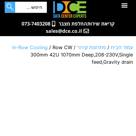
לתוכן
חדרי שרתים
קטלוג מוצרים
ארונות תקשורת ושרתים
שאלות ותשובות
קריאת שירות
החלפת מצבר
073-7403208
sales@dce.co.il
עמוד הבית
/
פתרונות קירור
/
/ Row CW
In-Row Cooling
300mm 42U 1070mm Deep,208-230V,Single
feed,Gravity drain