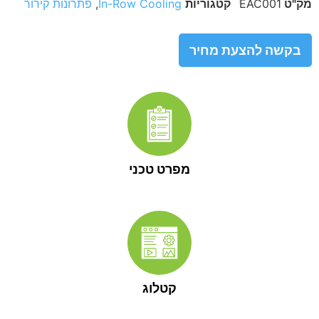
מק"ט
EAC001
קטגוריות
In-Row Cooling
,
פתרונות קירור
בקשה להצעת מחיר
מפרט טכני
קטלוג