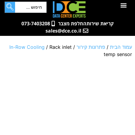
לתוכן
חדרי שרתים
קטלוג מוצרים
ארונות תקשורת ושרתים
שאלות ותשובות
קריאת שירות
החלפת מצבר
073-7403208
sales@dce.co.il
עמוד הבית
/
פתרונות קירור
/
/ Rack inlet
In-Row Cooling
temp sensor