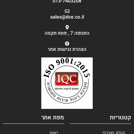
073-7403208
sales@dce.co.il
התנופה 7 , פתח תקווה
הצהרת נגישות אתר
קטגוריות
מפת אתר
קטלוג מוצרים
ראשי