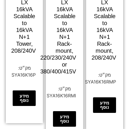
LX
LX
LX
16kVA
16kVA
16kVA
Scalable
Scalable
Scalable
to
to
to
16kVA
16kVA
16kVA
N+1
N+1
N+1
Tower,
Rack-
Rack-
208/240V
mount,
mount,
220/230/240V
208/240V
or
380/400/415V
SYA16K16P
SYA16K16RMP
SYA16K16RMI
מידע
נוסף
מידע
נוסף
מידע
נוסף