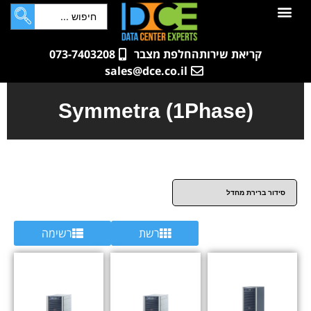
לתוכן
חדרי שרתים
קטלוג מוצרים
ארונות תקשורת ושרתים
שאלות ותשובות
קריאת שירות
החלפת מצבר
073-7403208
sales@dce.co.il
Symmetra (1Phase)
רשת
רשימה