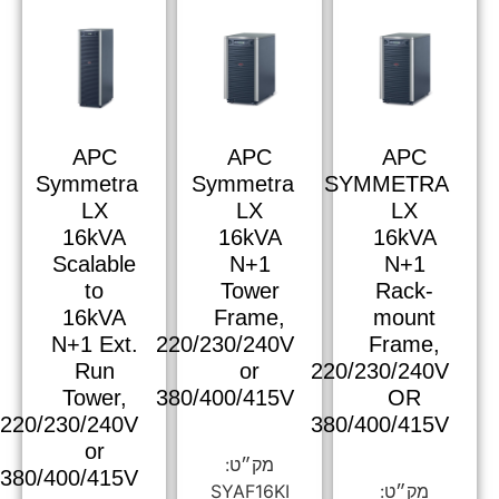
APC
APC
APC
Symmetra
Symmetra
SYMMETRA
LX
LX
LX
16kVA
16kVA
16kVA
Scalable
N+1
N+1
to
Tower
Rack-
16kVA
Frame,
mount
N+1 Ext.
220/230/240V
Frame,
Run
or
220/230/240V
Tower,
380/400/415V
OR
220/230/240V
380/400/415V
or
380/400/415V
SYAF16KI