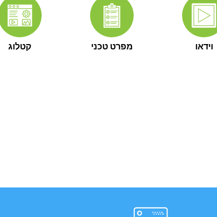
וידאו
מפרט טכני
קטלוג