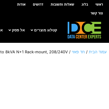
לתוכן
ראשי
בלוג
שאלות ותשובות
דרושים
אודות
צור קשר
קטלוג מוצרים
אל פסק
אר
עמוד הבית
/
חד פאזי
/
 to 8kVA N+1 Rack-mount, 208/240V