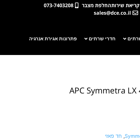
קריאת שירות
החלפת מצבר
073-7403208
sales@dce.co.il
רתים
חדרי שרתים
פתרונות אגירת אנרגיה
APC Symmetra LX 4
Symme
,
חד פאזי