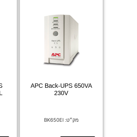
S
APC Back-UPS 650VA
L
230V
BK650EI