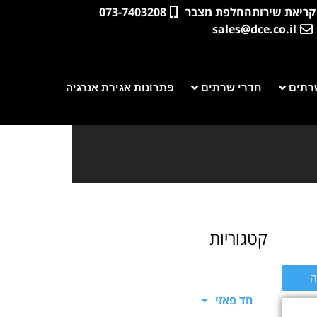
קריאת שירות
החלפת מצבר
073-7403208
sales@dce.co.il
רתים
חדרי שרתים
פתרונות אגירת אנרגיה
קטגוריות
ה
חד פאזי