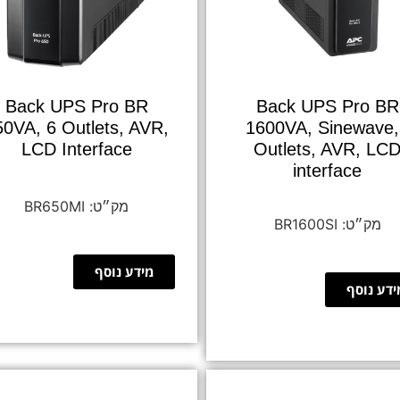
Back UPS Pro BR
Back UPS Pro BR
50VA, 6 Outlets, AVR,
1600VA, Sinewave
LCD Interface
Outlets, AVR, LC
interface
BR650MI
BR1600SI
מידע נוסף
ידע נוסף