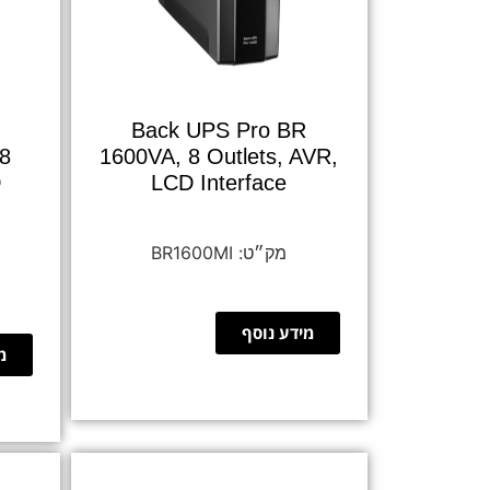
Back UPS Pro BR
,8
1600VA, 8 Outlets, AVR,
D
LCD Interface
BR1600MI
מידע נוסף
מ