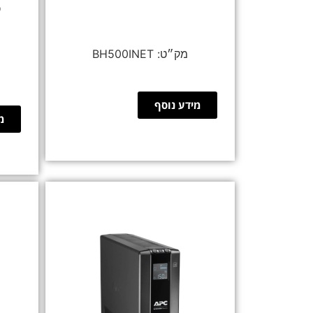
D
BH500INET
מידע נוסף
מ