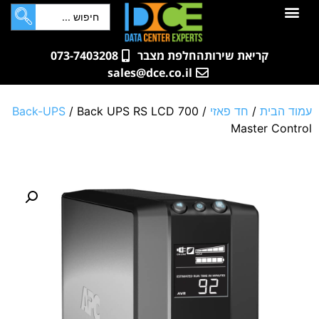
לתוכן
חדרי שרתים
קטלוג מוצרים
ארונות תקשורת ושרתים
שאלות ותשובות
קריאת שירות
החלפת מצבר
073-7403208
sales@dce.co.il
עמוד הבית
/
חד פאזי
/
/ Back UPS RS LCD 700
Back-UPS
Master Control