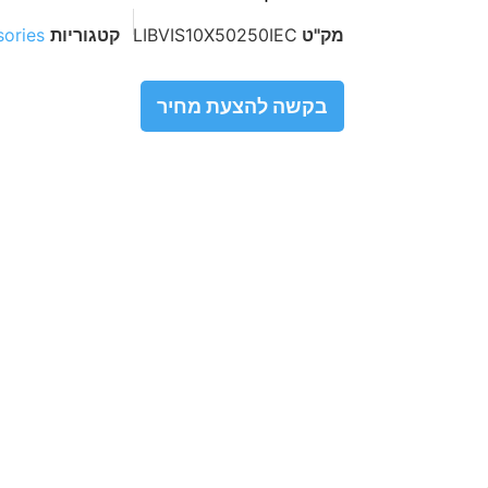
מק"ט
LIBVIS10X50250IEC
קטגוריות
ories
בקשה להצעת מחיר