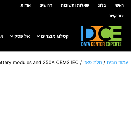
לתוכן
ראשי
בלוג
שאלות ותשובות
דרושים
אודות
צור קשר
קטלוג מוצרים
אל פסק
אר
עמוד הבית
/
תלת פאזי
/
battery modules and 250A CBMS IEC