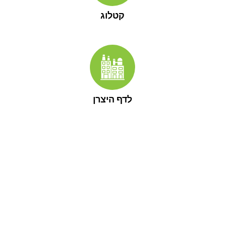
קטלוג
לדף היצרן