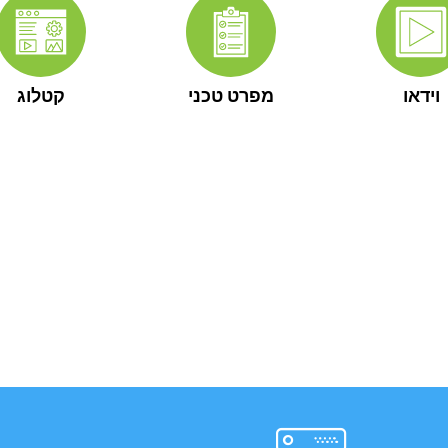
וידאו
מפרט טכני
קטלוג