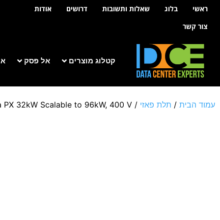
לתוכן
ראשי
בלוג
שאלות ותשובות
דרושים
אודות
צור קשר
קטלוג מוצרים
אל פסק
אר
עמוד הבית
/
תלת פאזי
/
 PX 32kW Scalable to 96kW, 400 V