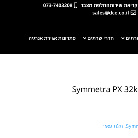
קריאת שירות
החלפת מצבר
073-7403208
sales@dce.co.il
רתים
חדרי שרתים
פתרונות אגירת אנרגיה
Symmetra PX 32kW
Symm
,
תלת פאזי