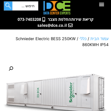
לתוכן
חדרי שרתים
קטלוג מוצרים
ארונות תקשורת ושרתים
שאלות ותשובות
קריאת שירות
החלפת מצבר
073-7403208
sales@dce.co.il
עמוד הבית
/
כללי
/ Schnieder Electric BESS 250KW
860KWH IP54