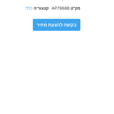
מק"ט
AP7968B
קטגוריה
כללי
בקשה להצעת מחיר