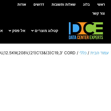
לתוכן
ראשי
בלוג
שאלות ותשובות
דרושים
אודות
צור קשר
קטלוג מוצרים
אל פסק
אר
עמוד הבית
/
כללי
/ RACK PDU,SWITCHED,ZEROU,12.5KW,208V,(21)C13&(3)C19,3' CORD