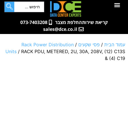
לתוכן
חדרי שרתים
קטלוג מוצרים
ארונות תקשורת ושרתים
שאלות ותשובות
קריאת שירות
החלפת מצבר
073-7403208
sales@dce.co.il
עמוד הבית
/
פסי שקעים
/
Rack Power Distribution
Units
/ RACK PDU, METERED, 2U, 30A, 208V, (12) C13S
& (4) C19