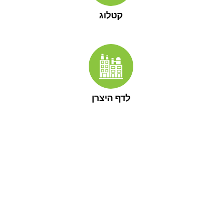
קטלוג
לדף היצרן