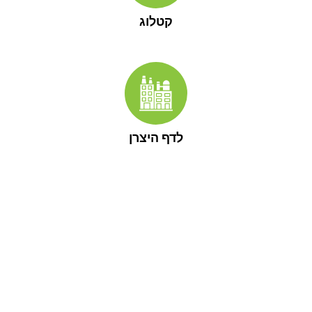
קטלוג
לדף היצרן