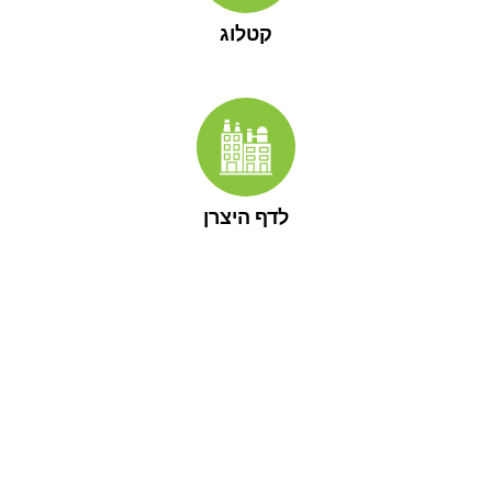
קטלוג
לדף היצרן