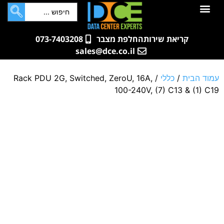
לתוכן
חדרי שרתים
קטלוג מוצרים
ארונות תקשורת ושרתים
שאלות ותשובות
קריאת שירות
החלפת מצבר
073-7403208
sales@dce.co.il
עמוד הבית
/
כללי
/ Rack PDU 2G, Switched, ZeroU, 16A,
100-240V, (7) C13 & (1) C19