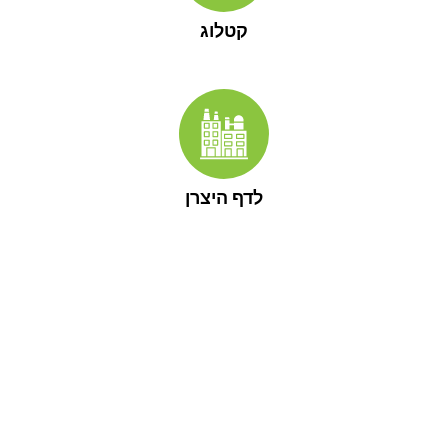
קטלוג
לדף היצרן