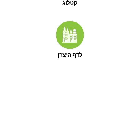
קטלוג
לדף היצרן