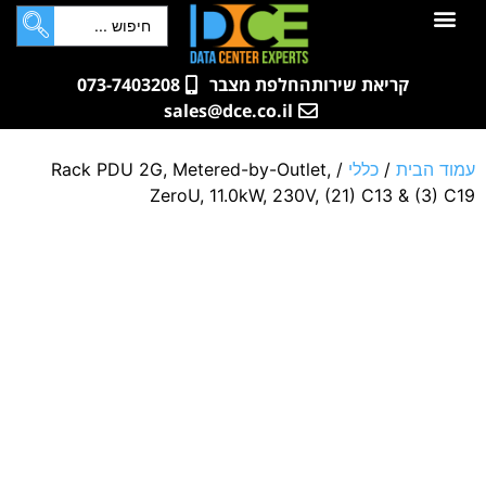
לתוכן
חדרי שרתים
קטלוג מוצרים
ארונות תקשורת ושרתים
שאלות ותשובות
קריאת שירות
החלפת מצבר
073-7403208
sales@dce.co.il
עמוד הבית
/
כללי
/ Rack PDU 2G, Metered-by-Outlet,
ZeroU, 11.0kW, 230V, (21) C13 & (3) C19