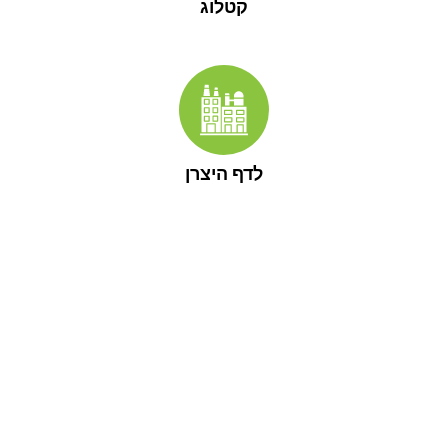
קטלוג
לדף היצרן