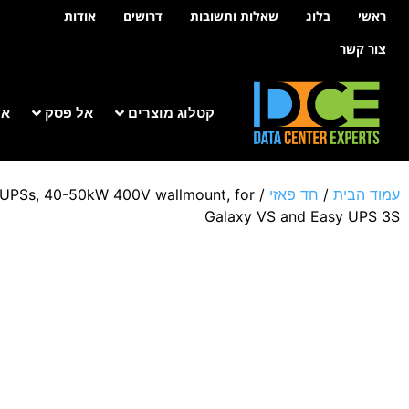
לתוכן
ראשי
בלוג
שאלות ותשובות
דרושים
אודות
צור קשר
קטלוג מוצרים
אל פסק
אר
עמוד הבית
/
חד פאזי
/
2 UPSs, 40-50kW 400V wallmount, for
Galaxy VS and Easy UPS 3S