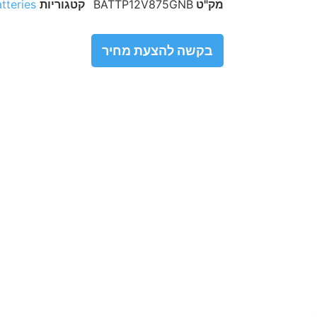
מק"ט
BATTP12V875GNB
קטגוריות
tteries
בקשה להצעת מחיר