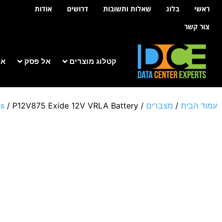
לתוכן
ראשי
בלוג
שאלות ותשובות
דרושים
אודות
צור קשר
קטלוג מוצרים
אל פסק
אר
עמוד הבית
/
מצברים
/
/ P12V875 Exide 12V VRLA Battery
es