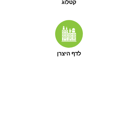
קטלוג
לדף היצרן