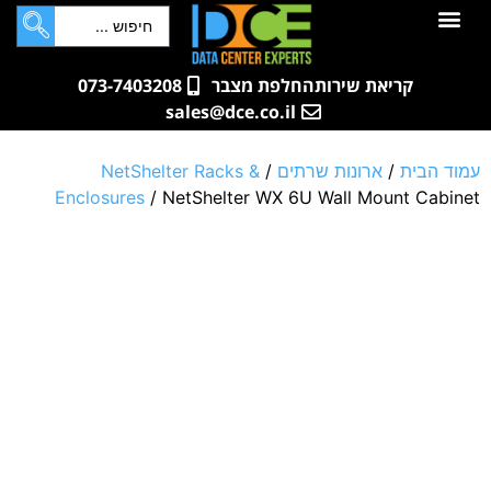
לתוכן
חדרי שרתים
קטלוג מוצרים
ארונות תקשורת ושרתים
שאלות ותשובות
קריאת שירות
החלפת מצבר
073-7403208
sales@dce.co.il
עמוד הבית
/
ארונות שרתים
/
NetShelter Racks &
Enclosures
/ NetShelter WX 6U Wall Mount Cabinet