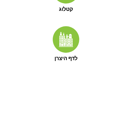
קטלוג
לדף היצרן