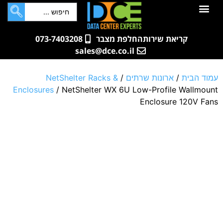
לתוכן
חדרי שרתים
קטלוג מוצרים
ארונות תקשורת ושרתים
שאלות ותשובות
קריאת שירות
החלפת מצבר
073-7403208
sales@dce.co.il
עמוד הבית
/
ארונות שרתים
/
NetShelter Racks &
Enclosures
/ NetShelter WX 6U Low-Profile Wallmount
Enclosure 120V Fans