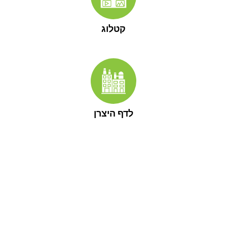
קטלוג
לדף היצרן