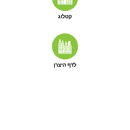
קטלוג
לדף היצרן