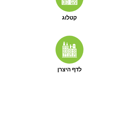
קטלוג
לדף היצרן