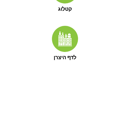
קטלוג
לדף היצרן