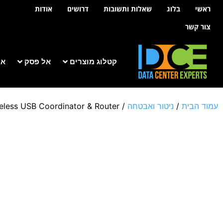
לתוכן
ראשי
בלוג
שאלות ותשובות
דרושים
אודות
צור קשר
קטלוג מוצרים
אל פסק
אר
עמוד הבית
/
ניטור ואבטחה
/
eless USB Coordinator & Router