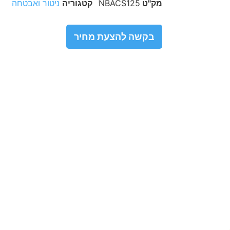
מק"ט
NBACS125
קטגוריה
ניטור ואבטחה
בקשה להצעת מחיר