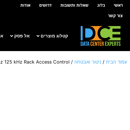
לתוכן
ראשי
בלוג
שאלות ותשובות
דרושים
אודות
צור קשר
קטלוג מוצרים
אל פסק
אר
עמוד הבית
/
ניטור ואבטחה
/ NetBotz 125 kHz Rack Access Control