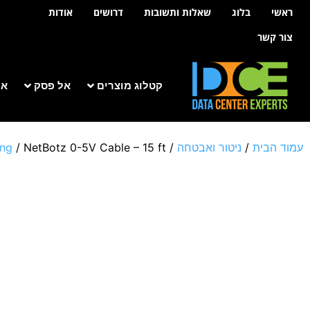
לתוכן
ראשי
בלוג
שאלות ותשובות
דרושים
אודות
צור קשר
קטלוג מוצרים
אל פסק
אר
עמוד הבית
/
ניטור ואבטחה
/
/ NetBotz 0-5V Cable – 15 ft.
ing