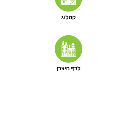
קטלוג
לדף היצרן