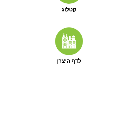
קטלוג
לדף היצרן