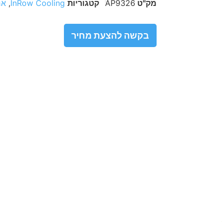
מק"ט
AP9326
קטגוריות
InRow Cooling
,
אר
בקשה להצעת מחיר