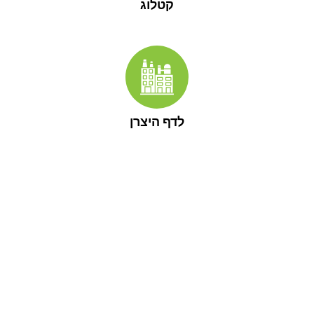
קטלוג
לדף היצרן