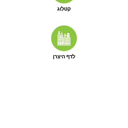
קטלוג
לדף היצרן