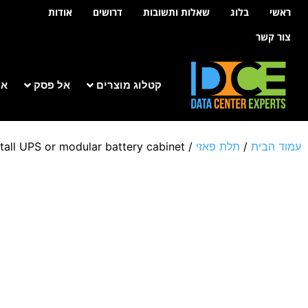
לתוכן
ראשי
בלוג
שאלות ותשובות
דרושים
אודות
צור קשר
קטלוג מוצרים
אל פסק
אר
עמוד הבית
/
תלת פאזי
/
tall UPS or modular battery cabinet